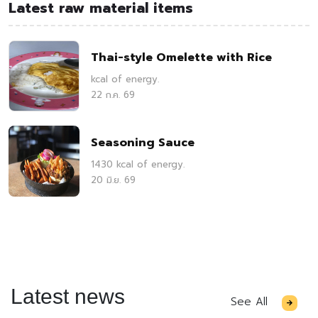
Latest raw material items
Thai-style Omelette with Rice
kcal of energy.
22 ก.ค. 69
Seasoning Sauce
1430 kcal of energy.
20 มิ.ย. 69
Latest news
See All