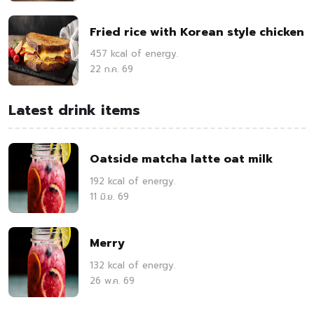
Fried rice with Korean style chicken
457 kcal of energy.
22 ก.ค. 69
Latest drink items
Oatside matcha latte oat milk
192 kcal of energy.
11 มิ.ย. 69
Merry
132 kcal of energy.
26 พ.ค. 69