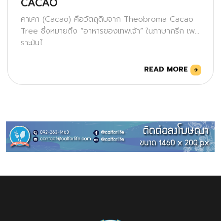
CACAO
คาเคา (Cacao) คือวัตถุดิบจาก Theobroma Cacao
Tree ซึ่งหมายถึง “อาหารของเทพเจ้า” ในภาษากรีก เพ
ราะมันไ
READ MORE