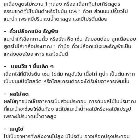
เหลืองสูตรไม่หวาน 1 กล่อง หรือจะเลือกกินโยเกิร์ตสูตร
ธรรมชาติที่มีไขมันต่ำหรือไขมัน 0% 1 ถ้วย ส่วนนมเปรี้ยวไม่
แนะนำ เพราะมีปริมาณน้ำตาลสูง และมีโปรตีนน้อย
- ถั่วเปลือกแข็ง ธัญพืช
แนะนำให้เลือกทานถั่ว หรือธัญพืช เช่น อัลมอนด์อบ ลูกเดือยอบ
สูตรไม่ใส่เกลือประมาณ 1 กำมือ ถั่วเปลือกแข็งและธัญพืชเป็น
แหล่งของใยอาหาร และไขมันดี
- แซนวิช 1 ชิ้นเล็ก ๆ
เลือกไส้ที่มีโปรตีน เช่น ไข่ต้ม หมูสันใน เนื้อไก่ ทูน่า เป็นต้น หาก
เป็นขนมปังโฮลวีต หรือโฮลเกรนด้วยจะได้รับใยอาหารเพิ่มขึ้น
- ผลไม้สด
ผลไม้ทุกชนิดมีใยอาหารเป็นส่วนประกอบ การกินผลไม้ในปริมาณ
ที่แนะนำจะช่วยให่อิ่มท้อง แต่ไม่แนะนำน้ำผลไม้หรือผลไม้แปรรูป
เพราะมีปริมาณน้ำตาลสูง
- เมนูไข่
ไข่เป็นอาหารที่พลังงานไม่สูง มีโปรตีน อาจเลือกปรุงประกอบ