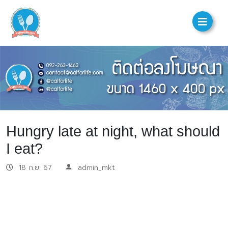
Hungry late at night, what should
I eat?
18 ก.ย. 67
admin_mkt