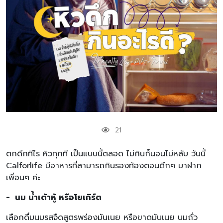
21
ตกดึกทีไร หิวทุกที เป็นแบบนี้ตลอด ไม่กินก็นอนไม่หลับ วันนี้
Calforlife มีอาหารที่สามารถกินรองท้องตอนดึกๆ มาฝาก
เพื่อนๆ ค่ะ
- นม น้ำเต้าหู้ หรือโยเกิร์ต
เลือกดื่มนมรสจืดสูตรพร่องมันเนย หรือขาดมันเนย นมถั่ว