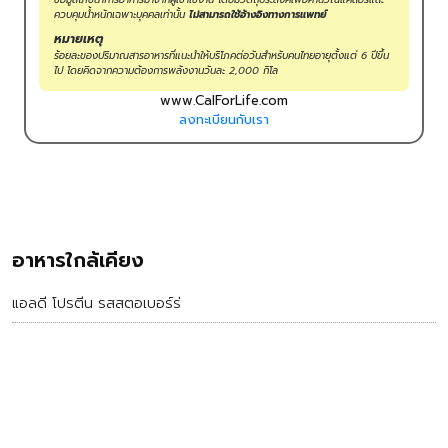
ควบคุมน้ำหนักเฉพาะบุคคลเท่านั้น
ไม่สามารถใช้อ้างอิงทางการแพทย์
หมายเหตุ
ร้อยละของปริมาณสารอาหารที่แนะนำให้บริโภคต่อวันสำหรับคนไทยอายุตั้งแต่ 6 ปีขึ้น
ไป โดยคิดจากความต้องการพลังงานวันละ 2,000 กิโล
www.CalForLife.com
ลงทะเบียนกับเรา
อาหารใกล้เคียง
แอลดี โปรตีน รสสตอเบอร์ร่