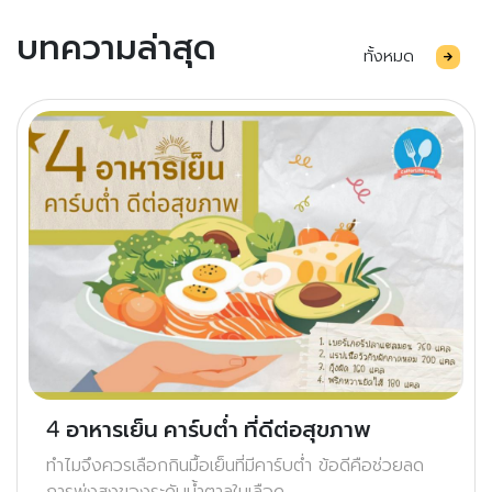
บทความล่าสุด
ทั้งหมด
4 อาหารเย็น คาร์บต่ำ ที่ดีต่อสุขภาพ
ทำไมจึงควรเลือกกินมื้อเย็นที่มีคาร์บต่ำ ข้อดีคือช่วยลด