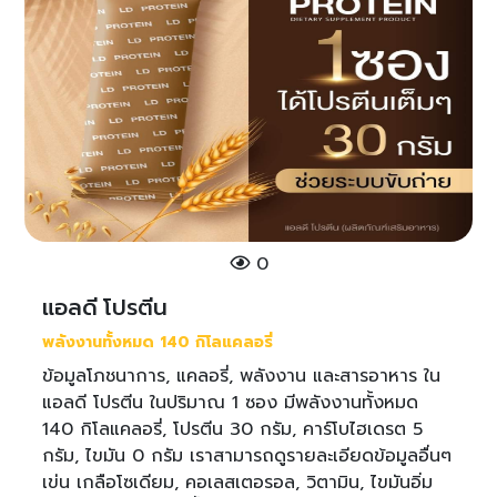
0
แอลดี โปรตีน
พลังงานทั้งหมด 140 กิโลแคลอรี่
ข้อมูลโภชนาการ, แคลอรี่, พลังงาน และสารอาหาร ใน
แอลดี โปรตีน ในปริมาณ 1 ซอง มีพลังงานทั้งหมด
140 กิโลแคลอรี่, โปรตีน 30 กรัม, คาร์โบไฮเดรต 5
กรัม, ไขมัน 0 กรัม เราสามารถดูรายละเอียดข้อมูลอื่นๆ
เข่น เกลือโซเดียม, คอเลสเตอรอล, วิตามิน, ไขมันอิ่ม