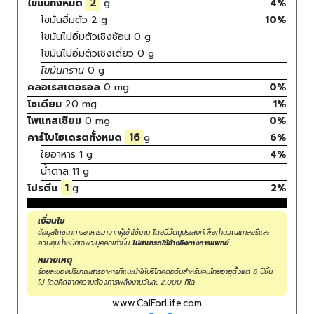
2
ไขมันทั้งหมด
g
4%
ไขมันอิ่มตัว
2
g
10
%
ไขมันไม่อิ่มตัวเชิงซ้อน
0
g
ไขมันไม่อิ่มตัวเชิงเดี่ยว
0
g
ไขมันทราน
0
g
คลอเรสเตอรอล
0
mg
0
%
โซเดียม
20
mg
1
%
โพแทสเซียม
0
mg
0
%
16
คาร์โบไฮเดรตทั้งหมด
g
6
%
ใยอาหาร
1 g
4%
น้ำตาล
11 g
1
โปรตีน
g
2
%
เงื่อนไข
ข้อมูลโภชนาการอาหารมาจากผู้เข้าใช้งาน โดยมีวัตถุประสงค์เพื่อคำนวณแคลอรี่และ
ควบคุมน้ำหนักเฉพาะบุคคลเท่านั้น
ไม่สามารถใช้อ้างอิงทางการแพทย์
หมายเหตุ
ร้อยละของปริมาณสารอาหารที่แนะนำให้บริโภคต่อวันสำหรับคนไทยอายุตั้งแต่ 6 ปีขึ้น
ไป โดยคิดจากความต้องการพลังงานวันละ 2,000 กิโล
www.CalForLife.com