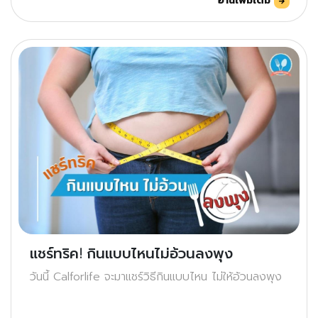
อ่านเพิ่มเติม
แชร์ทริค! กินแบบไหนไม่อ้วนลงพุง
วันนี้ Calforlife จะมาแชร์วิธีกินแบบไหน ไม่ให้อ้วนลงพุง