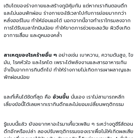
เติบโตของร่างกายและสร้างภูมิคุ้มกัน แต่หากเรากินตอนดึก
และไม่นอนพักผ่อน ร่างกายจะใช้เวลาไปกับการย่อยมากกว่า
หลั่งฮอร์โมน ทำให้อ่อนแอได้ นอกจากนี้อาจทำเราโทรมลงจาก
การได้รับเมลาโทนินน้อย ทำให้ขาดการช่วยชะลอวัย ผิวจึงเกิด
อาการเสื่อม และดูหมองคล้ำ
สาเหตุของโรคร้ายอื่น ๆ
อย่างเช่น เบาหวาน, ความดันสูง, ไข
มัน, โรคหัวใจ และโรคไต เพราะได้พลังงานและสารอาหารเกิน
จำเป็นจากการกินดึกไป ทำให้ร่างกายไม่เกิดการเผาผลาญและ
พักผ่อนน้อย
และที่เห็นได้ชัดที่สุด คือ
อ้วนขึ้น
นั่นเอง เราไม่สามารถหลีก
เลี่ยงข้อนี้ได้เลยหากเรากินดึกและไม่ยอมเปลี่ยนพฤติกรรม
รู้แบบนี้แล้ว ยังอยากหาอะไรมาเคี้ยวเพลิน ๆ ระหว่างดูซีรีส์ตอน
ดึกอีกหรือเปล่า ลองปรับพฤติกรรมของเราเพื่อไม่ให้เกิดผลเสีย