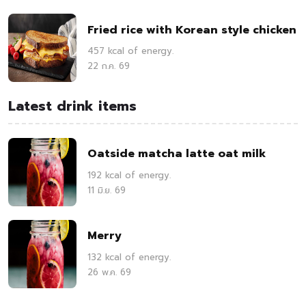
Fried rice with Korean style chicken
457 kcal of energy.
22 ก.ค. 69
Latest drink items
Oatside matcha latte oat milk
192 kcal of energy.
11 มิ.ย. 69
Merry
132 kcal of energy.
26 พ.ค. 69