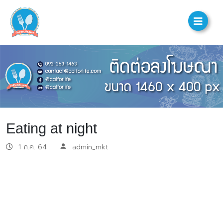
Eating at night
1 ก.ค. 64
admin_mkt