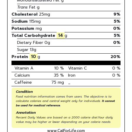
Monounsaturated Fat
g
Trans
Fat
g
Cholesterol
25
mg
9
%
Sodium
115
mg
5
%
Potassium
mg
0
%
14
Total Carbohydrate
g
5
%
Dietary Fiber
0g
0%
Sugar
13g
10
Protein
g
20
%
Vitamin A
10
%
Vitamin C
0
%
Calcium
35
%
Iron
0
%
Caffeine
75
mg
_
Condition
Food nutrition information comes from users. The objective is to
calculate calories and control weight only for individuals.
It cannot
be used for medical reference.
Annotation
Percent Daily Values are based on a 2000 calorie diet.Your daily
value may be higher or lower depending on your calorie needs.
www.CalForLife.com