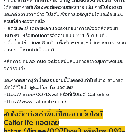
- กินอาหารหลากหลายครบ 5 หมู่ ตามสัดส่วน เพื่อให้ร่างกาย
ได้สารอาหารที่เพียงพอต่อความต้องการ เช่น คาร์โบไฮเดรต
และพลังงานจากข้าว โปรตีนเพื่อการเจริญเติบโตและซ่อมแซม
ส่วนที่สึกหรอจากเนื้อ
- สัตว์และไข่ โดยใช้หลักของธงโภชนาการเพื่อจัดสัดส่วนที่
เหมาะสม หรือเทคนิคการจัดจานแบบ 2:1:1 ก็ได้เช่นกัน
- ดื่มน้ำเปล่า วันละ 8 แก้ว เพื่อรักษาสมดุลน้ำในร่างกาย ระบบ
ต่าง ๆ ทำงานได้เป็นปกติ
หลักการ กินพอ กินดี จะช่วยสนับสนุนการสร้างสุขภาพดีแบบ
องค์รวมค่ะ
และหากอยากรู้ว่ามื้ออร่อยจานนี้มีแคลอรี่เท่าไหร่บ้าง สามารถ
เช็คได้ที่ไลน์ @calforlife แอดเลย
https://lin.ee/0Q7Dvw3 หรือที่เว็บไซต์ Calforlife
https://www.calforlife.com/
สนใจติดต่อเช่าพื้นที่โฆษณาเว็บไซต์
Calforlife แอดเลย
https://lin.ee/0Q7Dvw3 หรือโทร 092-