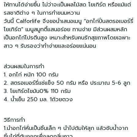
ให้ทานได้ง่ายขึ้น ไม่ว่าจะเป็นผลไม้สด โยเกิร์ต หรือแม้แต่
รสชาติต่าง ๆ ในการทำขนมหวาน
วันนี้ Calforlife จึงขอนำเสนอเมนู “อกไก่ปั่นสตรอเบอร์รี่
โยเกิร์ต” เมนูสมูทตี้แสนอร่อย ทานง่าย มีส่วนผสมหลัก
เป็นอกไก่โปรตีนสูง เหมาะสำหรับคนรักสุขภาพโดยเฉพาะ
สาว ๆ รับรองว่าทำง่ายและอร่อยแน่นอน
ส่วนผสมในการทำ
1. อกไก่ หนัก 100 กรัม
2. สตรอเบอร์รี่แช่แข็ง 50 กรัม หรือ ประมาณ 5-6 ลูก
3. โยเกิร์ตไขมัน0% 110 กรัม
4. น้ำเย็น 250 มล. 1ถ้วยตวง
วิธีการทำ
1.นำอกไก่หั่นเป็นชิ้นเล็ก ๆ นำไปต้มให้สุก แล้วซับน้ำจาก
ชิ้นไก่ที่ต้มออกเพื่อลดกลิ่นคาว