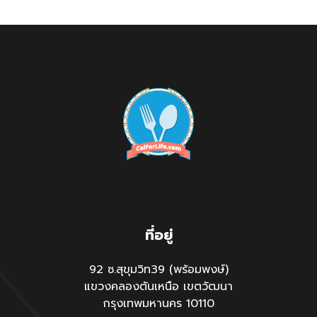
ที่อยู่
92 ซ.สุขุมวิท39 (พร้อมพงษ์)
แขวงคลองตันเหนือ เขตวัฒนา
กรุงเทพมหานคร 10110