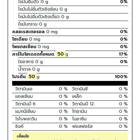
ไขมันอิ่มตัว
0
g
0
%
ไขมันไม่อิ่มตัวเชิงซ้อน
0
g
ไขมันไม่อิ่มตัวเชิงเดี่ยว
0
g
ไขมันทราน
0
g
คลอเรสเตอรอล
0
mg
0
%
โซเดียม
0
mg
0
%
โพแทสเซียม
0
mg
0
%
50
คาร์โบไฮเดรตทั้งหมด
g
17
%
ใยอาหาร
0 g
0%
น้ำตาล
0 g
50
โปรตีน
g
100
%
วิตามินเอ
0
%
วิตามินซี
0
%
แคลเซียม
0
%
เหล็ก
0
%
วิตามินบี 6
0
%
วิตามินบี 12
0
%
แมกนีเซียม
0
%
ไทอามิน
0
%
ไรโบพลาวิน
0
%
ไนอาซิน
0
%
ซิงค์
0
%
ฟอสฟอรัส
0
%
เงื่อนไข