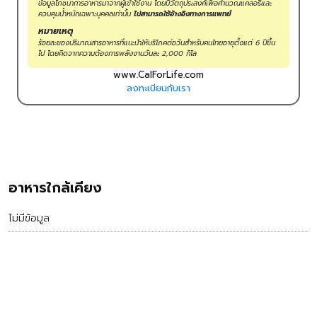
ข้อมูลโภชนาการอาหารมาจากผู้เข้าใช้งาน โดยมีวัตถุประสงค์เพื่อคำนวณแคลอรี่และ
ควบคุมน้ำหนักเฉพาะบุคคลเท่านั้น
ไม่สามารถใช้อ้างอิงทางการแพทย์
หมายเหตุ
ร้อยละของปริมาณสารอาหารที่แนะนำให้บริโภคต่อวันสำหรับคนไทยอายุตั้งแต่ 6 ปีขึ้น
ไป โดยคิดจากความต้องการพลังงานวันละ 2,000 กิโล
www.CalForLife.com
ลงทะเบียนกับเรา
อาหารใกล้เคียง
ไม่มีข้อมูล