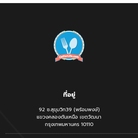
ที่อยู่
92 ซ.สุขุมวิท39 (พร้อมพงษ์)
แขวงคลองตันเหนือ เขตวัฒนา
กรุงเทพมหานคร 10110