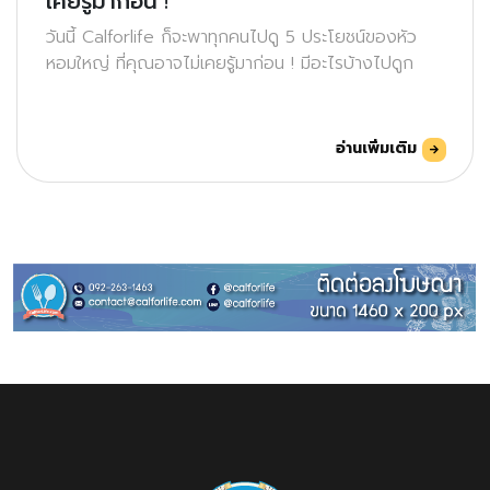
เคยรู้มาก่อน !
วันนี้ Calforlife ก็จะพาทุกคนไปดู 5 ประโยชน์ของหัว
หอมใหญ่ ที่คุณอาจไม่เคยรู้มาก่อน ! มีอะไรบ้างไปดูก
อ่านเพิ่มเติม