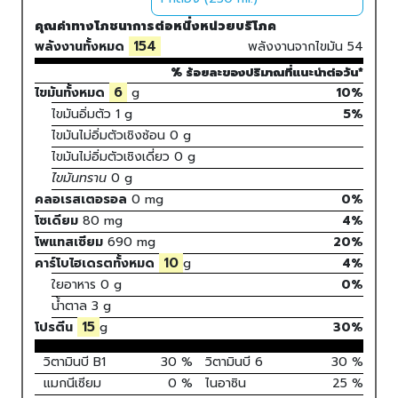
คุณค่าทางโภชนาการต่อหนึ่งหน่วยบริโภค
154
พลังงานทั้งหมด
พลังงานจากไขมัน
54
% ร้อยละของปริมาณที่แนะนำต่อวัน*
6
ไขมันทั้งหมด
g
10%
ไขมันอิ่มตัว
1
g
5
%
ไขมันไม่อิ่มตัวเชิงซ้อน
0
g
ไขมันไม่อิ่มตัวเชิงเดี่ยว
0
g
ไขมันทราน
0
g
คลอเรสเตอรอล
0
mg
0
%
โซเดียม
80
mg
4
%
โพแทสเซียม
690
mg
20
%
10
คาร์โบไฮเดรตทั้งหมด
g
4
%
ใยอาหาร
0 g
0%
น้ำตาล
3 g
15
โปรตีน
g
30
%
วิตามินบี B1
30
%
วิตามินบี 6
30
%
แมกนีเซียม
0
%
ไนอาซิน
25
%