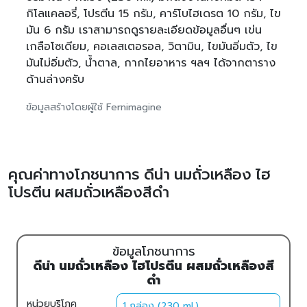
กิโลแคลอรี่, โปรตีน 15 กรัม, คาร์โบไฮเดรต 10 กรัม, ไข
มัน 6 กรัม เราสามารถดูรายละเอียดข้อมูลอื่นๆ เข่น
เกลือโซเดียม, คอเลสเตอรอล, วิตามิน, ไขมันอิ่มตัว, ไข
มันไม่อิ่มตัว, น้ำตาล, กากไยอาหาร ฯลฯ ได้จากตาราง
ด้านล่างครับ
ข้อมูลสร้างโดยผู้ใช้ Fernimagine
คุณค่าทางโภชนาการ ดีน่า นมถั่วเหลือง ไฮ
โปรตีน ผสมถั่วเหลืองสีดำ
ข้อมูลโภชนาการ
ดีน่า นมถั่วเหลือง ไฮโปรตีน ผสมถั่วเหลืองสี
ดำ
หน่วยบริโภค