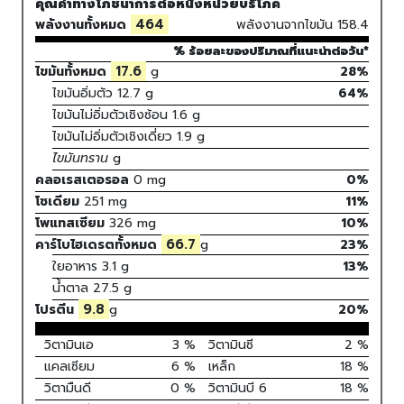
คุณค่าทางโภชนาการต่อหนึ่งหน่วยบริโภค
464
พลังงานทั้งหมด
พลังงานจากไขมัน
158.4
% ร้อยละของปริมาณที่แนะนำต่อวัน*
17.6
ไขมันทั้งหมด
g
28%
ไขมันอิ่มตัว
12.7
g
64
%
ไขมันไม่อิ่มตัวเชิงซ้อน
1.6
g
ไขมันไม่อิ่มตัวเชิงเดี่ยว
1.9
g
ไขมันทราน
g
คลอเรสเตอรอล
0
mg
0
%
โซเดียม
251
mg
11
%
โพแทสเซียม
326
mg
10
%
66.7
คาร์โบไฮเดรตทั้งหมด
g
23
%
ใยอาหาร
3.1 g
13%
น้ำตาล
27.5 g
9.8
โปรตีน
g
20
%
วิตามินเอ
3
%
วิตามินซี
2
%
แคลเซียม
6
%
เหล็ก
18
%
วิตามืนดี
0
%
วิตามินบี 6
18
%