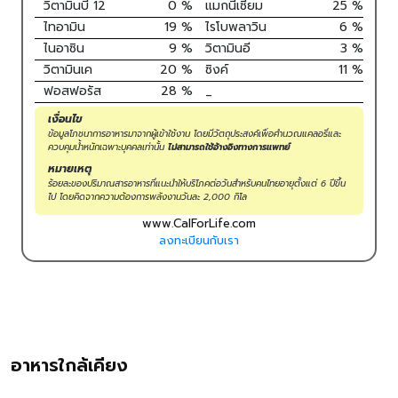
วิตามินบี 12
0
%
แมกนีเซียม
25
%
ไทอามิน
19
%
ไรโบพลาวิน
6
%
ไนอาซิน
9
%
วิตามินอี
3
%
วิตามินเค
20
%
ซิงค์
11
%
ฟอสฟอรัส
28
%
_
เงื่อนไข
ข้อมูลโภชนาการอาหารมาจากผู้เข้าใช้งาน โดยมีวัตถุประสงค์เพื่อคำนวณแคลอรี่และ
ควบคุมน้ำหนักเฉพาะบุคคลเท่านั้น
ไม่สามารถใช้อ้างอิงทางการแพทย์
หมายเหตุ
ร้อยละของปริมาณสารอาหารที่แนะนำให้บริโภคต่อวันสำหรับคนไทยอายุตั้งแต่ 6 ปีขึ้น
ไป โดยคิดจากความต้องการพลังงานวันละ 2,000 กิโล
www.CalForLife.com
ลงทะเบียนกับเรา
อาหารใกล้เคียง