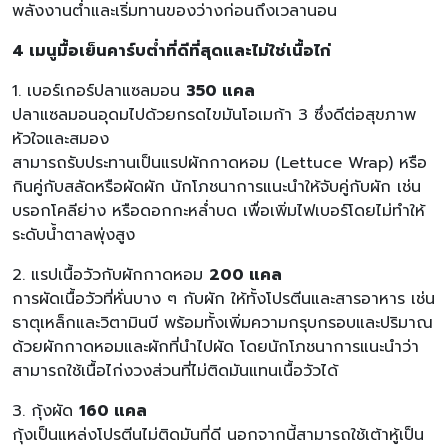
พลังงานต่ำและเริ่มทานของว่างก่อนถึงเวลานอน
4 เมนูมื้อเย็นคาร์บต่ำที่ดีที่สุดและไม่ใช่เนื้อไก่
1. เบอร์เกอร์ปลาแซลมอน
350 แคล
ปลาแซลมอนอุดมไปด้วยกรดไขมันโอเมก้า 3 ซึ่งดีต่อสุขภาพ
หัวใจและสมอง
สามารถรับประทานเป็นแรปผักกาดหอม (Lettuce Wrap) หรือ
กินคู่กับสลัดหรือผัดผัก นักโภชนาการแนะนำให้จับคู่กับผัก เช่น
บรอกโคลีย่าง หรือดอกกะหล่ำบด เพื่อเพิ่มไฟเบอร์โดยไม่ทำให้
ระดับน้ำตาลพุ่งสูง
2. แรปเนื้อวัวกับผักกาดหอม
200 แคล
การผัดเนื้อวัวที่หั่นบาง ๆ กับผัก ให้ทั้งโปรตีนและสารอาหาร เช่น
ธาตุเหล็กและวิตามินบี พร้อมทั้งเพิ่มความกรุบกรอบและปริมาณ
ด้วยผักกาดหอมและผักที่นำไปผัด โดยนักโภชนาการแนะนำว่า
สามารถใช้เนื้อไก่งวงส่วนที่ไม่ติดมันแทนเนื้อวัวได้
3. กุ้งผัด
160 แคล
กุ้งเป็นแหล่งโปรตีนไม่ติดมันที่ดี นอกจากนี้สามารถใช้เต้าหู้เป็น