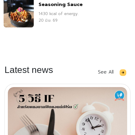
Seasoning Sauce
1430 kcal of energy.
20 มิ.ย. 69
Latest news
See All