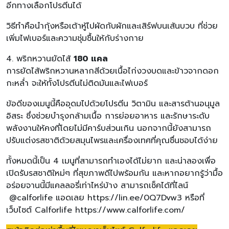
อีกทางเลือกโปรตีนได้
วิธีทำคือนำกุ้งหรือเต้าหู้ไปผัดกับผักและเสิร์ฟบนเส้นบวบ ที่ช่วย
เพิ่มไฟเบอร์และความชุ่มชื้นให้กับร่างกาย
4. พริกหวานยัดไส้
180 แคล
การยัดไส้พริกหวานหลากสีด้วยเนื้อไก่งวงบดและข้าวจากดอก
กะหล่ำ จะให้ทั้งโปรตีนไม่ติดมันและไฟเบอร์
ข้อดีของเมนูนี้คืออุดมไปด้วยโปรตีน วิตามิน และสารต้านอนุมูล
อิสระ ซึ่งช่วยบำรุงกล้ามเนื้อ การย่อยอาหาร และรักษาระดับ
พลังงานให้คงที่โดยไม่มีคาร์บส่วนเกิน นอกจากนี้ยังสามารถ
ปรับแต่งรสชาติด้วยสมุนไพรและเครื่องเทศที่คุณชื่นชอบได้ง่าย
ทั้งหมดนี้เป็น 4 เมนูที่สามารถทำเองได้ไม่ยาก และน่าลองเพื่อ
เปิดรับรสชาติใหม่ๆ ที่สุขภาพดีไปพร้อมกัน และหากอยากรู้ว่ามื้อ
อร่อยจานนี้มีแคลลอรี่เท่าไหร่บ้าง สามารถเช็คได้ที่ไลน์
@calforlife แอดเลย https://lin.ee/0Q7Dvw3 หรือที่
เว็บไซต์ Calforlife https://www.calforlife.com/