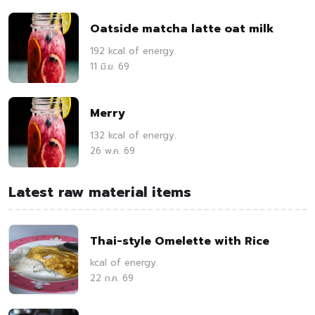
Oatside matcha latte oat milk
192 kcal of energy.
11 มิ.ย. 69
Merry
132 kcal of energy.
26 พ.ค. 69
Latest raw material items
Thai-style Omelette with Rice
kcal of energy.
22 ก.ค. 69