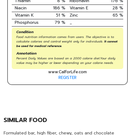
Thiamin
8
%
Riboflavin
176
%
Niacin
186
%
Vitamin E
28
%
Vitamin K
51
%
Zinc
65
%
Phosphorus
79
%
_
Condition
Food nutrition information comes from users. The objective is to
calculate calories and control weight only for individuals.
It cannot
be used for medical reference.
Annotation
Percent Daily Values are based on a 2000 calorie diet.Your daily
value may be higher or lower depending on your calorie needs.
www.CalForLife.com
REGISTER
SIMILAR FOOD
Formulated bar, high fiber, chewy, oats and chocolate