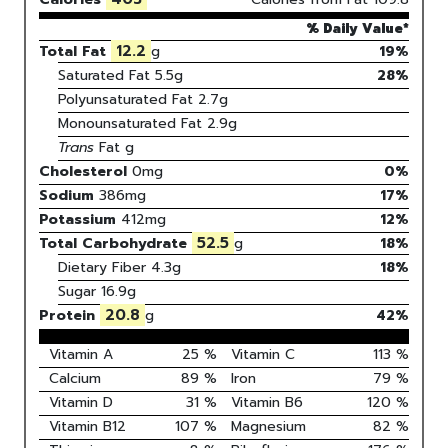
% Daily Value*
12.2
Total Fat
g
19%
Saturated Fat
5.5
g
28
%
Polyunsaturated Fat
2.7
g
Monounsaturated Fat
2.9
g
Trans
Fat
g
Cholesterol
0
mg
0
%
Sodium
386
mg
17
%
Potassium
412
mg
12
%
52.5
Total Carbohydrate
g
18
%
Dietary Fiber
4.3g
18%
Sugar
16.9g
20.8
Protein
g
42
%
Vitamin A
25
%
Vitamin C
113
%
Calcium
89
%
Iron
79
%
Vitamin D
31
%
Vitamin B6
120
%
Vitamin B12
107
%
Magnesium
82
%