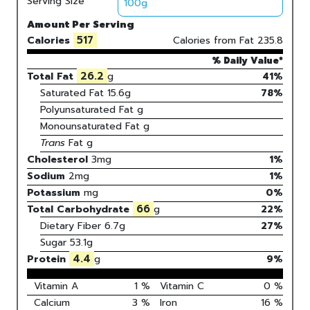
Serving Size
Amount Per Serving
517
Calories
Calories from Fat
235.8
% Daily Value*
26.2
Total Fat
g
41%
Saturated Fat
15.6
g
78
%
Polyunsaturated Fat
g
Monounsaturated Fat
g
Trans
Fat
g
Cholesterol
3
mg
1
%
Sodium
2
mg
1
%
Potassium
mg
0
%
66
Total Carbohydrate
g
22
%
Dietary Fiber
6.7g
27%
Sugar
53.1g
4.4
Protein
g
9
%
Vitamin A
1
%
Vitamin C
0
%
Calcium
3
%
Iron
16
%