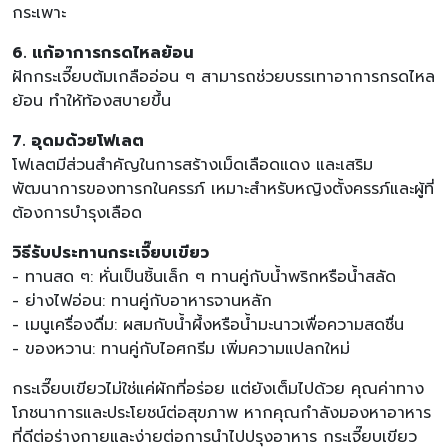
กระเพาะ
6. แก้อาการกรดไหลย้อน
ฝักกระเจี๊ยบต้มเกลืออ่อน ๆ สามารถช่วยบรรเทาอาการกรดไหล
ย้อน ทำให้ท้องสบายขึ้น
7. อุดมด้วยโฟเลต
โฟเลตมีส่วนสำคัญในการสร้างเม็ดเลือดแดง และเสริม
พัฒนาการของทารกในครรภ์ เหมาะสำหรับหญิงตั้งครรภ์และผู้ที่
ต้องการบำรุงเลือด
วิธีรับประทานกระเจี๊ยบเขียว
- ทานสด ๆ: หั่นเป็นชิ้นเล็ก ๆ ทานคู่กับน้ำพริกหรือน้ำสลัด
- ย่างไฟอ่อน: ทานคู่กับอาหารจานหลัก
- เมนูเครื่องดื่ม: ผสมกับน้ำผึ้งหรือน้ำมะนาวเพื่อความสดชื่น
- ของหวาน: ทานคู่กับไอศกรีม เพิ่มความแปลกใหม่
กระเจี๊ยบเขียวไม่ใช่แค่ผักที่อร่อย แต่ยังเต็มไปด้วย คุณค่าทาง
โภชนาการและประโยชน์ต่อสุขภาพ หากคุณกำลังมองหาอาหาร
ที่ดีต่อร่างกายและง่ายต่อการนำไปปรุงอาหาร กระเจี๊ยบเขียว