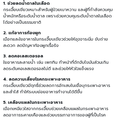
1. ช่วยลดน้ำตาลในเลือด
กระเจี๊ยบเขียวเหมาะสำหรับผู้ป่วยเบาหวาน และผู้ที่กำลังควบคุม
น้ำหนักหรือระดับน้ำตาล เพราะช่วยควบคุมระดับน้ำตาลในเลือด
ได้อย่างเป็นธรรมชาติ
2. แก้อาการท้องผูก
เมือกและใยอาหารในกระเจี๊ยบเขียวช่วยให้อุจจาระนิ่ม ขับถ่าย
สะดวก ลดปัญหาท้องผูกเรื้อรัง
3. ลดคอเลสเตอรอล
ใยอาหารละลายน้ำ เช่น เพกทิน ทำหน้าที่ดักจับไขมันส่วนเกิน
ลดระดับคอเลสเตอรอลไม่ดี และช่วยให้หัวใจแข็งแรง
4. ลดความเสี่ยงโรคกระเพาะอาหาร
กระเจี๊ยบเขียวมีฤทธิ์ช่วยลดการอักเสบในเยื่อบุกระเพาะอาหาร
และลำไส้ ทำให้ระบบย่อยอาหารทำงานได้ดีขึ้น
5. เคลือบแผลในกระเพาะอาหาร
เมือกเหนียวใสจากกระเจี๊ยบช่วยเคลือบแผลในกระเพาะอาหาร
ลดอาการระคายเคืองและช่วยบรรเทาอาการของผู้ที่เป็นโรค