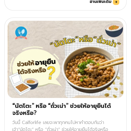
อ่านเพิ่มเติม
“นัตโตะ” หรือ “ถั่วเน่า” ช่วยให้อายุยืนได้
จริงหรือ?
วันนี้ Calforlife เลยจะพาทุกคนไปหาคำตอบกันว่า
เจ้า“นัตโตะ” หรือ “ถั่วเน่า” ช่วยให้อายุยืนได้จริงหรือ