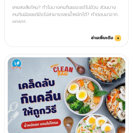
เคยสงสัยไหม? ทำไมบางคนกินเยอะแต่ไม่อ้วน ส่วนบาง
คนกินน้อยแต่ยังไม่สามารถลดน้ำหนักได้? คำตอบมาจาก
แคลอร
อ่านเพิ่มเติม