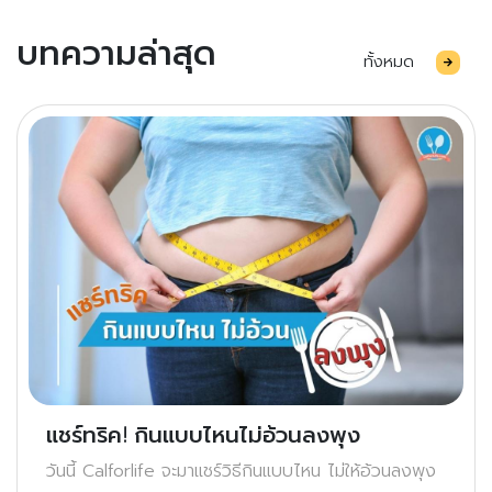
บทความล่าสุด
ทั้งหมด
แชร์ทริค! กินแบบไหนไม่อ้วนลงพุง
วันนี้ Calforlife จะมาแชร์วิธีกินแบบไหน ไม่ให้อ้วนลงพุง