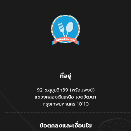
ที่อยู่
92 ซ.สุขุมวิท39 (พร้อมพงษ์)
แขวงคลองตันเหนือ เขตวัฒนา
กรุงเทพมหานคร 10110
ข้อตกลงและเงื่อนไข