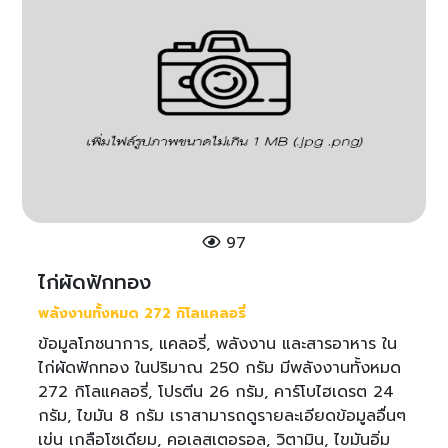
97
ไก่ผัดฟักทอง
พลังงานทั้งหมด 272 กิโลแคลอรี่
ข้อมูลโภชนาการ, แคลอรี่, พลังงาน และสารอาหาร ใน
ไก่ผัดฟักทอง ในปริมาณ 250 กรัม มีพลังงานทั้งหมด
272 กิโลแคลอรี่, โปรตีน 26 กรัม, คาร์โบไฮเดรต 24
กรัม, ไขมัน 8 กรัม เราสามารถดูรายละเอียดข้อมูลอื่นๆ
เข่น เกลือโซเดียม, คอเลสเตอรอล, วิตามิน, ไขมันอิ่ม