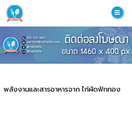
พลังงานและสารอาหารจาก ไก่ผัดฟักทอง