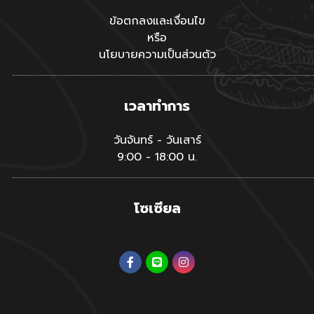
ข้อตกลงและเงื่อนไข
หรือ
นโยบายความเป็นส่วนตัว
เวลาทำการ
วันจันทร์ - วันเสาร์
9:00 - 18:00 น.
โซเซียล