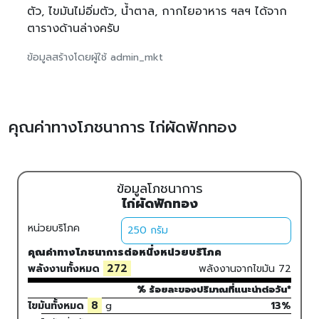
ตัว, ไขมันไม่อิ่มตัว, น้ำตาล, กากไยอาหาร ฯลฯ ได้จาก
ตารางด้านล่างครับ
ข้อมูลสร้างโดยผู้ใช้ admin_mkt
คุณค่าทางโภชนาการ ไก่ผัดฟักทอง
ข้อมูลโภชนาการ
ไก่ผัดฟักทอง
หน่วยบริโภค
คุณค่าทางโภชนาการต่อหนึ่งหน่วยบริโภค
272
พลังงานทั้งหมด
พลังงานจากไขมัน
72
% ร้อยละของปริมาณที่แนะนำต่อวัน*
8
ไขมันทั้งหมด
g
13%