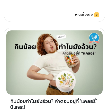
อ่านเพิ่มเติม
กินน้อยทำไมยังอ้วน? คำตอบอยู่ที่ ‘แคลอรี่’
นี่แหละ!