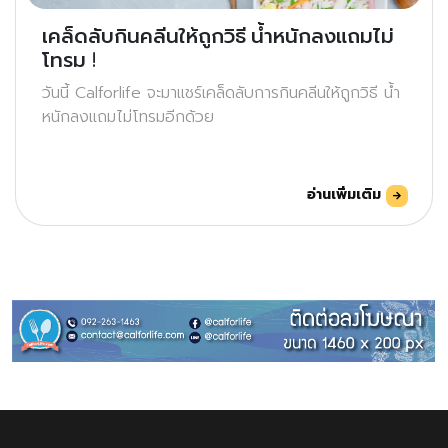
เคล็ดลับกินคลีนให้ถูกวิธี น้ำหนักลงแถมไม่
โทรม !
วันนี้ Calforlife จะมาแชร์เคล็ดลับการกินคลีนให้ถูกวิธี น้ำ
หนักลงแถมไม่โทรมอีกด้วย
อ่านเพิ่มเติม