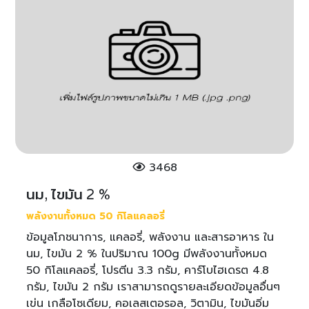
3468
นม, ไขมัน 2 %
พลังงานทั้งหมด 50 กิโลแคลอรี่
ข้อมูลโภชนาการ, แคลอรี่, พลังงาน และสารอาหาร ใน
นม, ไขมัน 2 % ในปริมาณ 100g มีพลังงานทั้งหมด
50 กิโลแคลอรี่, โปรตีน 3.3 กรัม, คาร์โบไฮเดรต 4.8
กรัม, ไขมัน 2 กรัม เราสามารถดูรายละเอียดข้อมูลอื่นๆ
เข่น เกลือโซเดียม, คอเลสเตอรอล, วิตามิน, ไขมันอิ่ม