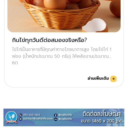
กินไข่ทุกวันดีต่อสมองจริงหรือ?
ไข่ไก่เป็นอาหารที่มีคุณค่าทางโภชนาการสูง โดยไข่ไก่ 1
ฟอง (น้ำหนักประมาณ 50 กรัม) ให้พลังงานประมาณ
80
อ่านเพิ่มเติม