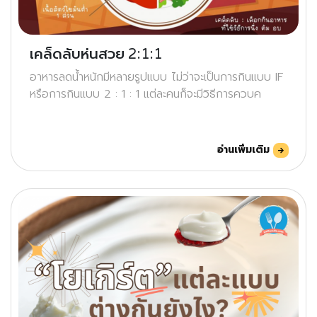
เคล็ดลับห่นสวย 2:1:1
อาหารลดน้ำหนักมีหลายรูปแบบ ไม่ว่าจะเป็นการกินแบบ IF
หรือการกินแบบ 2 : 1 : 1 แต่ละคนก็จะมีวิธีการควบค
อ่านเพิ่มเติม