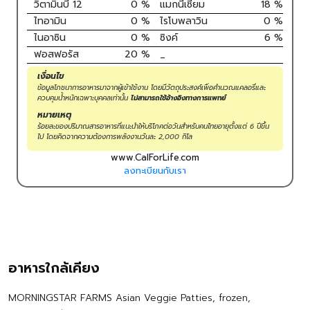
วิตามินบี 12
0
%
แมกนีเซียม
18
%
ไทอามิน
0
%
ไรโบพลาวิน
0
%
ไนอาซิน
0
%
ซิงค์
6
%
ฟอสฟอรัส
20
%
_
เงื่อนไข
ข้อมูลโภชนาการอาหารมาจากผู้เข้าใช้งาน โดยมีวัตถุประสงค์เพื่อคำนวณแคลอรี่และ
ควบคุมน้ำหนักเฉพาะบุคคลเท่านั้น
ไม่สามารถใช้อ้างอิงทางการแพทย์
หมายเหตุ
ร้อยละของปริมาณสารอาหารที่แนะนำให้บริโภคต่อวันสำหรับคนไทยอายุตั้งแต่ 6 ปีขึ้น
ไป โดยคิดจากความต้องการพลังงานวันละ 2,000 กิโล
www.CalForLife.com
ลงทะเบียนกับเรา
อาหารใกล้เคียง
MORNINGSTAR FARMS Asian Veggie Patties, frozen,