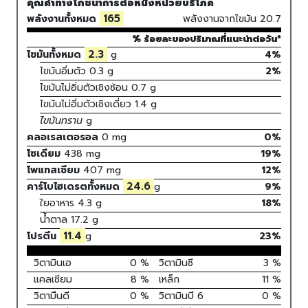
คุณค่าทางโภชนาการต่อหนึ่งหน่วยบริโภค
165
พลังงานทั้งหมด
พลังงานจากไขมัน
20.7
% ร้อยละของปริมาณที่แนะนำต่อวัน*
2.3
ไขมันทั้งหมด
g
4%
ไขมันอิ่มตัว
0.3
g
2
%
ไขมันไม่อิ่มตัวเชิงซ้อน
0.7
g
ไขมันไม่อิ่มตัวเชิงเดี่ยว
1.4
g
ไขมันทราน
g
คลอเรสเตอรอล
0
mg
0
%
โซเดียม
438
mg
19
%
โพแทสเซียม
407
mg
12
%
24.6
คาร์โบไฮเดรตทั้งหมด
g
9
%
ใยอาหาร
4.3 g
18%
น้ำตาล
17.2 g
11.4
โปรตีน
g
23
%
วิตามินเอ
0
%
วิตามินซี
3
%
แคลเซียม
8
%
เหล็ก
11
%
วิตามืนดี
0
%
วิตามินบี 6
0
%