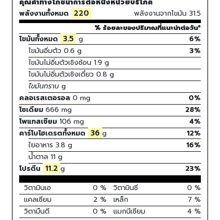
คุณค่าทางโภชนาการต่อหนึ่งหน่วยบริโภค
220
พลังงานทั้งหมด
พลังงานจากไขมัน
31.5
% ร้อยละของปริมาณที่แนะนำต่อวัน*
3.5
ไขมันทั้งหมด
g
6%
ไขมันอิ่มตัว
0.6
g
3
%
ไขมันไม่อิ่มตัวเชิงซ้อน
1.9
g
ไขมันไม่อิ่มตัวเชิงเดี่ยว
0.8
g
ไขมันทราน
g
คลอเรสเตอรอล
0
mg
0
%
โซเดียม
666
mg
28
%
โพแทสเซียม
106
mg
4
%
36
คาร์โบไฮเดรตทั้งหมด
g
12
%
ใยอาหาร
3.8 g
16%
น้ำตาล
11 g
11.2
โปรตีน
g
23
%
วิตามินเอ
0
%
วิตามินซี
0
%
แคลเซียม
2
%
เหล็ก
7
%
วิตามืนดี
0
%
แมกนีเซียม
4
%