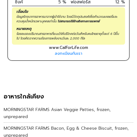
ซิงค์
5
%
ฟอสฟอรัส
12
%
เงื่อนไข
ข้อมูลโภชนาการอาหารมาจากผู้เข้าใช้งาน โดยมีวัตถุประสงค์เพื่อคำนวณแคลอรี่และ
ควบคุมน้ำหนักเฉพาะบุคคลเท่านั้น
ไม่สามารถใช้อ้างอิงทางการแพทย์
หมายเหตุ
ร้อยละของปริมาณสารอาหารที่แนะนำให้บริโภคต่อวันสำหรับคนไทยอายุตั้งแต่ 6 ปีขึ้น
ไป โดยคิดจากความต้องการพลังงานวันละ 2,000 กิโล
www.CalForLife.com
ลงทะเบียนกับเรา
อาหารใกล้เคียง
MORNINGSTAR FARMS Asian Veggie Patties, frozen,
unprepared
MORNINGSTAR FARMS Bacon, Egg & Cheese Biscuit, frozen,
unprepared