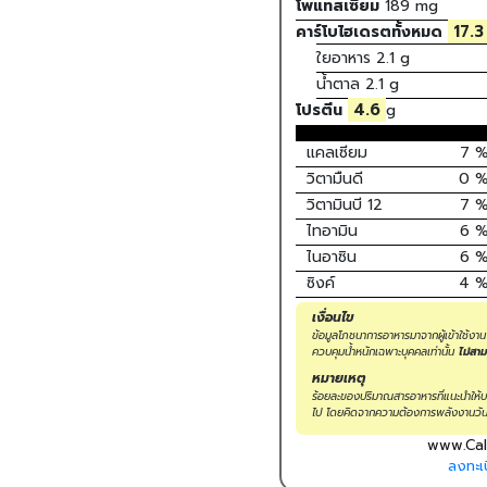
โพแทสเซียม
189
mg
17.3
คาร์โบไฮเดรตทั้งหมด
ใยอาหาร
2.1 g
น้ำตาล
2.1 g
4.6
โปรตีน
g
แคลเซียม
7
วิตามืนดี
0
วิตามินบี 12
7
ไทอามิน
6
ไนอาซิน
6
ซิงค์
4
เงื่อนไข
ข้อมูลโภชนาการอาหารมาจากผู้เข้าใช้งา
ควบคุมน้ำหนักเฉพาะบุคคลเท่านั้น
ไม่สา
หมายเหตุ
ร้อยละของปริมาณสารอาหารที่แนะนำให้บริ
ไป โดยคิดจากความต้องการพลังงานวัน
www.Cal
ลงทะเบ