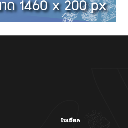
โซเซียล