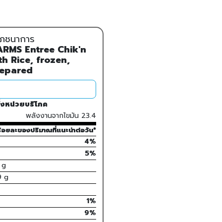
ลโภชนาการ
RMS Entree Chik'n
h Rice, frozen,
epared
่งหน่วยบริโภค
พลังงานจากไขมัน
23.4
้อยละของปริมาณที่แนะนำต่อวัน*
4%
5
%
g
9
g
1
%
9
%