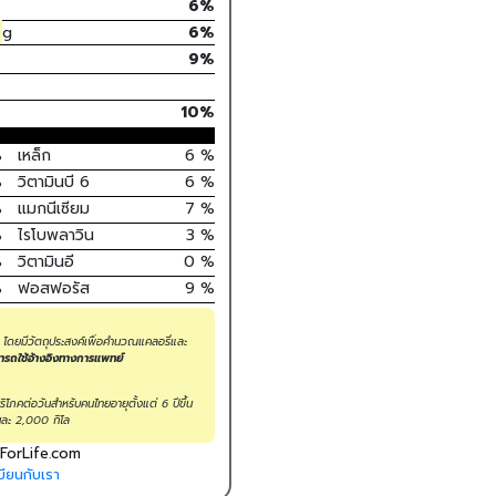
6
%
g
6
%
9%
10
%
%
เหล็ก
6
%
%
วิตามินบี 6
6
%
%
แมกนีเซียม
7
%
%
ไรโบพลาวิน
3
%
%
วิตามินอี
0
%
%
ฟอสฟอรัส
9
%
น โดยมีวัตถุประสงค์เพื่อคำนวณแคลอรี่และ
มารถใช้อ้างอิงทางการแพทย์
โภคต่อวันสำหรับคนไทยอายุตั้งแต่ 6 ปีขึ้น
ละ 2,000 กิโล
ForLife.com
ียนกับเรา