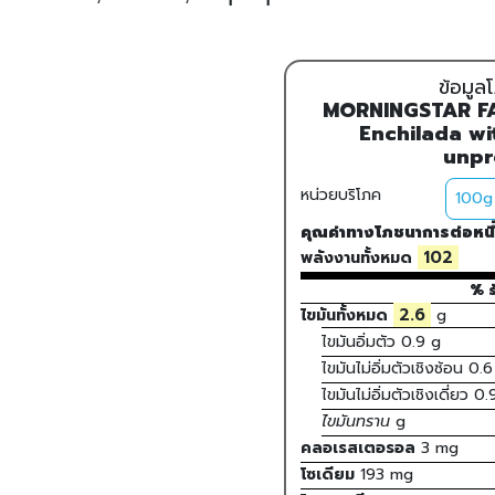
ข้อมู
MORNINGSTAR FA
Enchilada wit
unpr
หน่วยบริโภค
คุณค่าทางโภชนาการต่อหนึ
102
พลังงานทั้งหมด
% ร
2.6
ไขมันทั้งหมด
g
ไขมันอิ่มตัว
0.9
g
ไขมันไม่อิ่มตัวเชิงซ้อน
0.6
ไขมันไม่อิ่มตัวเชิงเดี่ยว
0.
ไขมันทราน
g
คลอเรสเตอรอล
3
mg
โซเดียม
193
mg