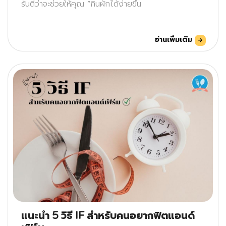
รันตีว่าจะช่วยให้คุณ “กินผักได้ง่ายขึ้น
อ่านเพิ่มเติม
แนะนำ 5 วิธี IF สำหรับคนอยากฟิตแอนด์