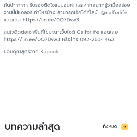
กันน้าาาาาา รับรองติดใจแน่นอนค่ะ และหากอยากรู้ว่ามื้ออร่อย
จานนี้มีแคลอรี่เท่าไหร่บ้าง สามารถเช็คได้ที่ไลน์ @calforlife
แอดเลย https://lin.ee/0Q7Dvw3
สนใจติดต่อเช่าพื้นที่โฆษณาเว็บไซต์ Calforlife แอดเลย
https://lin.ee/0Q7Dvw3 หรือโทร 092-263-1463
ขอบคุณสูตรจาก Kapook
บทความล่าสุด
ทั้งหมด