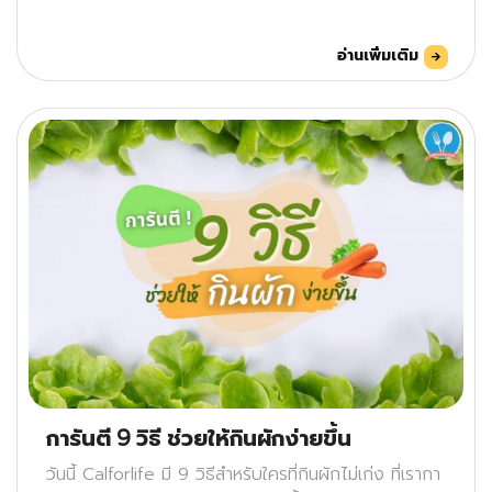
อ่านเพิ่มเติม
การันตี 9 วิธี ช่วยให้กินผักง่ายขึ้น
วันนี้ Calforlife มี 9 วิธีสำหรับใครที่กินผักไม่เก่ง ที่เรากา