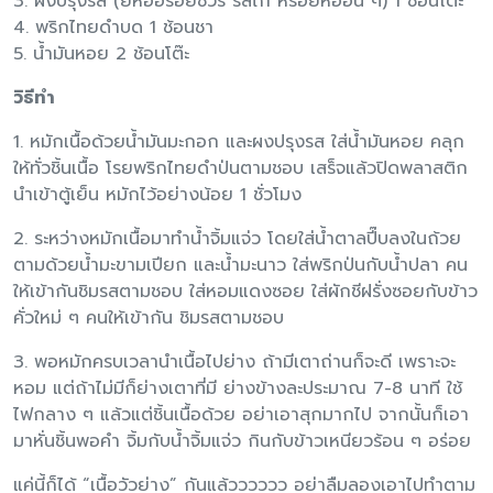
3. ผงปรุงรส (ยี่ห้ออร่อยชัวร์ รสไก่ หรือยี่ห้ออื่น ๆ) 1 ช้อนโต๊ะ
4. พริกไทยดำบด 1 ช้อนชา
5. น้ำมันหอย 2 ช้อนโต๊ะ
วิธีทำ
1. หมักเนื้อด้วยน้ำมันมะกอก และผงปรุงรส ​ใส่น้ำมันหอย คลุก
ให้ทั่วชิ้นเนื้อ โรยพริกไทยดำป่นตามชอบ เสร็จแล้วปิดพลาสติก
นำเข้าตู้เย็น หมักไว้อย่างน้อย 1 ชั่วโมง
2. ​ระหว่างหมักเนื้อมาทำน้ำจิ้มแจ่ว โดยใส่น้ำตาลปี๊บลงในถ้วย
ตามด้วยน้ำมะขามเปียก และน้ำมะนาว ใส่พริกป่นกับน้ำปลา คน
ให้เข้ากันชิมรสตามชอบ ใส่หอมแดงซอย ​ใส่ผักชีฝรั่งซอยกับข้าว
คั่วใหม่ ๆ คนให้เข้ากัน ชิมรสตามชอบ
3. ​พอหมักครบเวลานำเนื้อไปย่าง ถ้ามีเตาถ่านก็จะดี เพราะจะ
หอม แต่ถ้าไม่มีก็ย่างเตาที่มี ย่างข้างละประมาณ 7-8 นาที ใช้
ไฟกลาง ๆ แล้วแต่ชิ้นเนื้อด้วย อย่าเอาสุกมากไป จากนั้นก็เอา
มาหั่นชิ้นพอคำ จิ้มกับน้ำจิ้มแจ่ว กินกับข้าวเหนียวร้อน ๆ อร่อย
แค่นี้ก็ได้ “เนื้อวัวย่าง” กันแล้วววววว อย่าลืมลองเอาไปทำตาม