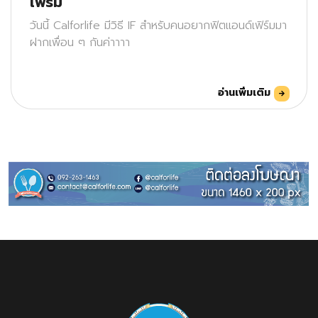
เฟิร์ม
วันนี้ Calforlife มีวิธี IF สำหรับคนอยากฟิตแอนด์เฟิร์มมา
ฝากเพื่อน ๆ กันค่าาาา
อ่านเพิ่มเติม