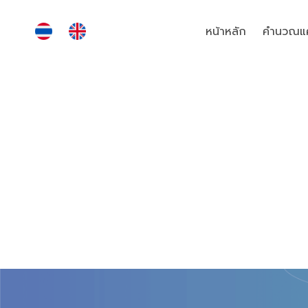
หน้าหลัก
คำนวณแค