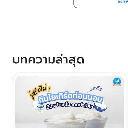
ลงทะเบ
บทความล่าสุด