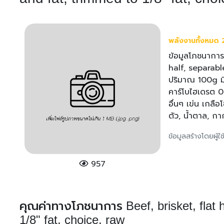
พลังงานทั้งหมด 2
ข้อมูลโภชนาการ
half, separabl
ปริมาณ 100g มีพ
คาร์โบไฮเดรต 0.
อื่นๆ เข่น เกลือ
ตัว, น้ำตาล, ก
ข้อมูลสร้างโดยผู้
957
คุณค่าทางโภชนาการ Beef, brisket, flat h
1/8" fat, choice, raw