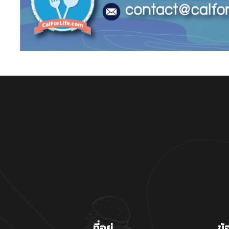
ที่อยู่
ข้