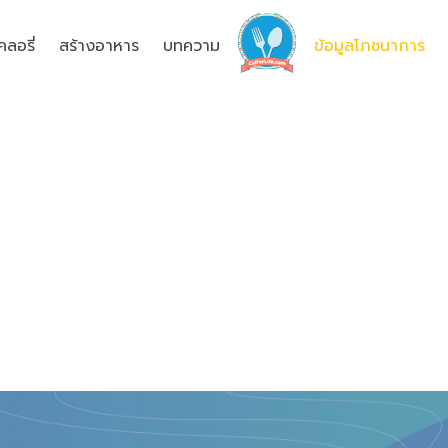
ลอรี่
สร้างอาหาร
บทความ
ข้อมูลโภชนาการ