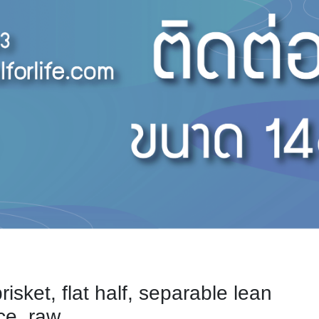
ket, flat half, separable lean
ice, raw