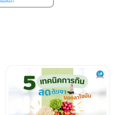
ียนกับเรา