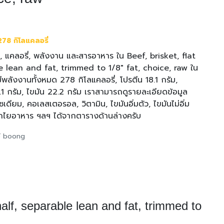
78 กิโลแคลอรี่
, แคลอรี่, พลังงาน และสารอาหาร ใน Beef, brisket, flat
e lean and fat, trimmed to 1/8" fat, choice, raw ใน
ลังงานทั้งหมด 278 กิโลแคลอรี่, โปรตีน 18.1 กรัม,
1 กรัม, ไขมัน 22.2 กรัม เราสามารถดูรายละเอียดข้อมูล
โซเดียม, คอเลสเตอรอล, วิตามิน, ไขมันอิ่มตัว, ไขมันไม่อิ่ม
ากไยอาหาร ฯลฯ ได้จากตารางด้านล่างครับ
ใช้ boong
alf, separable lean and fat, trimmed to