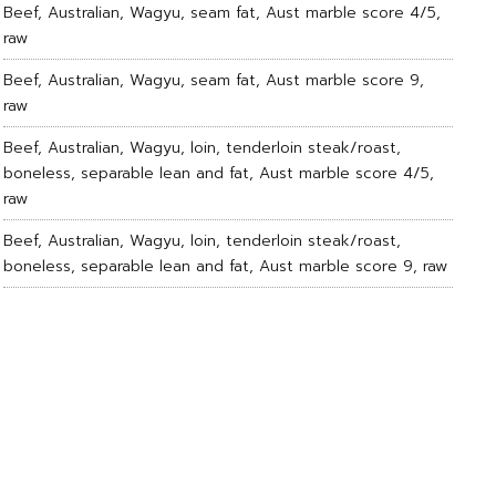
Beef, Australian, Wagyu, seam fat, Aust marble score 4/5,
raw
Beef, Australian, Wagyu, seam fat, Aust marble score 9,
raw
Beef, Australian, Wagyu, loin, tenderloin steak/roast,
boneless, separable lean and fat, Aust marble score 4/5,
raw
Beef, Australian, Wagyu, loin, tenderloin steak/roast,
boneless, separable lean and fat, Aust marble score 9, raw