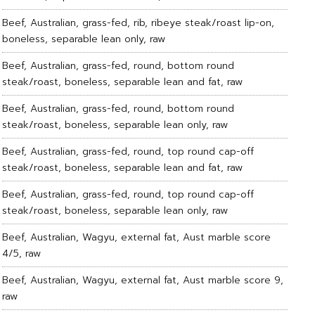
Beef, Australian, grass-fed, rib, ribeye steak/roast lip-on,
boneless, separable lean only, raw
Beef, Australian, grass-fed, round, bottom round
steak/roast, boneless, separable lean and fat, raw
Beef, Australian, grass-fed, round, bottom round
steak/roast, boneless, separable lean only, raw
Beef, Australian, grass-fed, round, top round cap-off
steak/roast, boneless, separable lean and fat, raw
Beef, Australian, grass-fed, round, top round cap-off
steak/roast, boneless, separable lean only, raw
Beef, Australian, Wagyu, external fat, Aust marble score
4/5, raw
Beef, Australian, Wagyu, external fat, Aust marble score 9,
raw