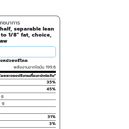
ลโภชนาการ
t half, separable lean
to 1/8" fat, choice,
raw
่งหน่วยบริโภค
พลังงานจากไขมัน
199.8
้อยละของปริมาณที่แนะนำต่อวัน*
35%
45
%
g
5
g
31
%
3
%