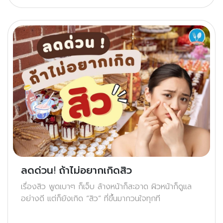
ลดด่วน! ถ้าไม่อยากเกิดสิว
เรื่องสิว พูดเบาๆ ก็เจ็บ ล้างหน้าก็สะอาด ผิวหน้าก็ดูแล
อย่างดี แต่ก็ยังเกิด “สิว” ที่ขึ้นมากวนใจทุกที