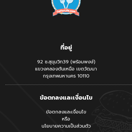
ที่อยู่
92 ซ.สุขุมวิท39 (พร้อมพงษ์)
แขวงคลองตันเหนือ เขตวัฒนา
กรุงเทพมหานคร 10110
ข้อตกลงและเงื่อนไข
ข้อตกลงและเงื่อนไข
หรือ
นโยบายความเป็นส่วนตัว