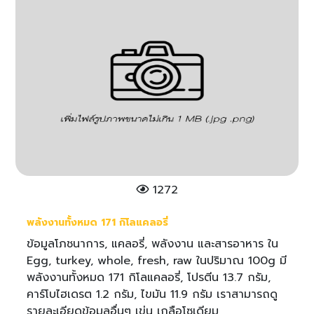
1272
พลังงานทั้งหมด 171 กิโลแคลอรี่
ข้อมูลโภชนาการ, แคลอรี่, พลังงาน และสารอาหาร ใน
Egg, turkey, whole, fresh, raw ในปริมาณ 100g มี
พลังงานทั้งหมด 171 กิโลแคลอรี่, โปรตีน 13.7 กรัม,
คาร์โบไฮเดรต 1.2 กรัม, ไขมัน 11.9 กรัม เราสามารถดู
รายละเอียดข้อมูลอื่นๆ เข่น เกลือโซเดียม,