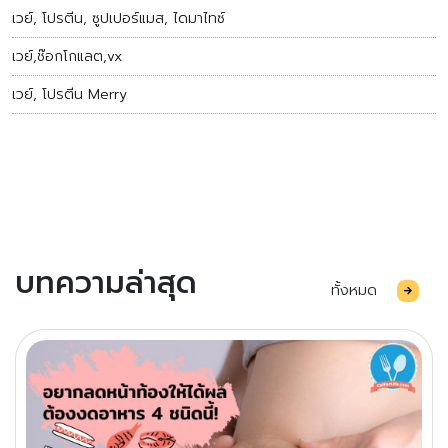
เวย์, โปรตีน, ซูปเปอร์แมส, ไดมาไทซ์
เวย์,ช๊อกโกแลต,vx
เวย์, โปรตีน Merry
บทความล่าสุด
ทั้งหมด