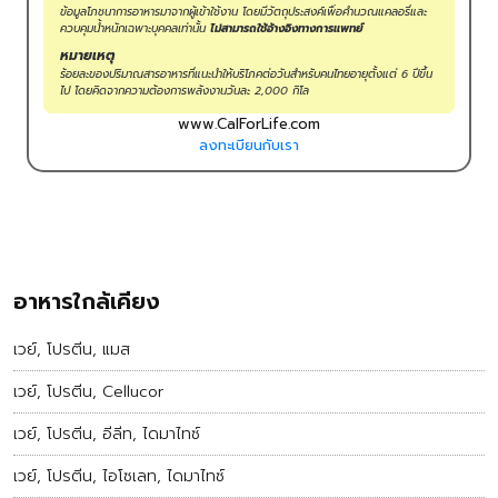
ข้อมูลโภชนาการอาหารมาจากผู้เข้าใช้งาน โดยมีวัตถุประสงค์เพื่อคำนวณแคลอรี่และ
ควบคุมน้ำหนักเฉพาะบุคคลเท่านั้น
ไม่สามารถใช้อ้างอิงทางการแพทย์
หมายเหตุ
ร้อยละของปริมาณสารอาหารที่แนะนำให้บริโภคต่อวันสำหรับคนไทยอายุตั้งแต่ 6 ปีขึ้น
ไป โดยคิดจากความต้องการพลังงานวันละ 2,000 กิโล
www.CalForLife.com
ลงทะเบียนกับเรา
อาหารใกล้เคียง
เวย์, โปรตีน, แมส
เวย์, โปรตีน, Cellucor
เวย์, โปรตีน, อีลีท, ไดมาไทซ์
เวย์, โปรตีน, ไอโซเลท, ไดมาไทซ์