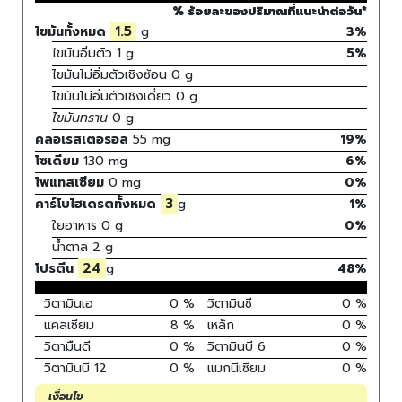
% ร้อยละของปริมาณที่แนะนำต่อวัน*
1.5
ไขมันทั้งหมด
g
3%
ไขมันอิ่มตัว
1
g
5
%
ไขมันไม่อิ่มตัวเชิงซ้อน
0
g
ไขมันไม่อิ่มตัวเชิงเดี่ยว
0
g
ไขมันทราน
0
g
คลอเรสเตอรอล
55
mg
19
%
โซเดียม
130
mg
6
%
โพแทสเซียม
0
mg
0
%
3
คาร์โบไฮเดรตทั้งหมด
g
1
%
ใยอาหาร
0 g
0%
น้ำตาล
2 g
24
โปรตีน
g
48
%
วิตามินเอ
0
%
วิตามินซี
0
%
แคลเซียม
8
%
เหล็ก
0
%
วิตามืนดี
0
%
วิตามินบี 6
0
%
วิตามินบี 12
0
%
แมกนีเซียม
0
%
เงื่อนไข