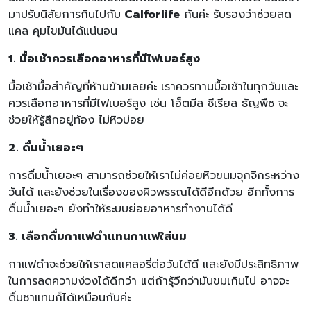
มาปรับนิสัยการกินไปกับ
Calforlife
กันค่ะ รับรองว่าช่วยลด
แคล คุมไขมันได้แน่นอน
1. มื้อเช้าควรเลือกอาหารที่มีไฟเบอร์สูง
มื้อเช้ามื้อสำคัญที่ห้ามข้ามเลยค่ะ เราควรทานมื้อเช้าในทุกวันและ
ควรเลือกอาหารที่มีไฟเบอร์สูง เช่น โอ็ตมีล ซีเรียล ธัญพืช จะ
ช่วยให้รู้สึกอยู่ท้อง ไม่หิวบ่อย
2. ดื่มน้ำเยอะๆ
การดื่มน้ำเยอะๆ สามารถช่วยให้เราไม่ค่อยหิวขนมจุกจิกระหว่าง
วันได้ และยังช่วยในเรื่องของผิวพรรณได้ดีอีกด้วย อีกทั้งการ
ดื่มน้ำเยอะๆ ยังทำให้ระบบย่อยอาหารทำงานได้ดี
3. เลือกดื่มกาแฟดำแทนกาแฟใส่นม
กาแฟดำจะช่วยให้เราลดแคลอรี่ต่อวันได้ดี และยังมีประสิทธิภาพ
ในการลดความง่วงได้ดีกว่า แต่ถ้ารุ้วึกว่ามันขมเกินไป อาจจะ
ดื่มชาแทนก็ได้เหมือนกันค่ะ