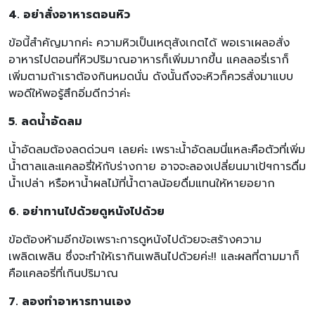
4. อย่าสั่งอาหารตอนหิว
ข้อนี้สำคัญมากค่ะ ความหิวเป็นเหตุสังเกตได้ พอเราเผลอสั่ง
อาหารไปตอนที่หิวปริมาณอาหารก็เพิ่มมากขึ้น แคลลอรี่เราก็
เพิ่มตามถ้าเราต้องกินหมดนั่น ดังนั้นถึงจะหิวก็ควรสั่งมาแบบ
พอดีให้พอรู้สึกอิ่มดีกว่าค่ะ
5. ลดน้ำอัดลม
น้ำอัดลมต้องลดด่วนๆ เลยค่ะ เพราะน้ำอัดลมนี่แหละคือตัวที่เพิ่ม
น้ำตาลและแคลอรี่ให้กับร่างกาย อาจจะลองเปลี่ยนมาเป้ฯการดื่ม
น้ำเปล่า หรือหาน้ำผลไม้ที่น้ำตาลน้อยดื่มแทนให้หายอยาก
6. อย่าทานไปด้วยดูหนังไปด้วย
ข้อต้องห้ามอีกข้อเพราะการดูหนังไปด้วยจะสร้างความ
เพลิดเพลิน ซึ่งจะทำให้เรากินเพลินไปด้วยค่ะ!! และผลที่ตามมาก็
คือแคลอรี่ที่เกินปริมาณ
7. ลองทำอาหารทานเอง