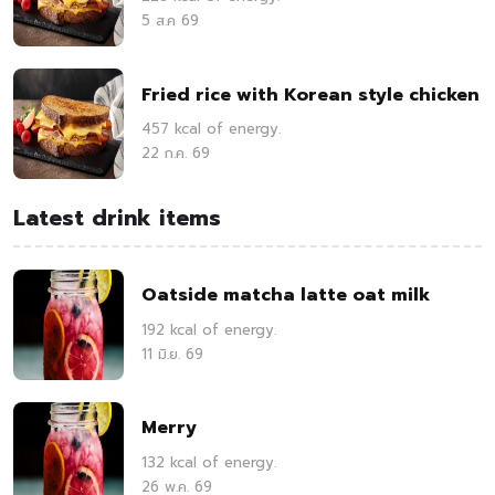
5 ส.ค 69
Fried rice with Korean style chicken
457 kcal of energy.
22 ก.ค. 69
Latest drink items
Oatside matcha latte oat milk
192 kcal of energy.
11 มิ.ย. 69
Merry
132 kcal of energy.
26 พ.ค. 69