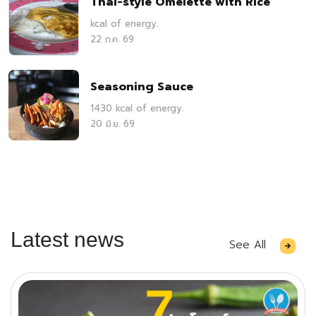
Thai-style Omelette with Rice
kcal of energy.
22 ก.ค. 69
Seasoning Sauce
1430 kcal of energy.
20 มิ.ย. 69
Latest news
See All