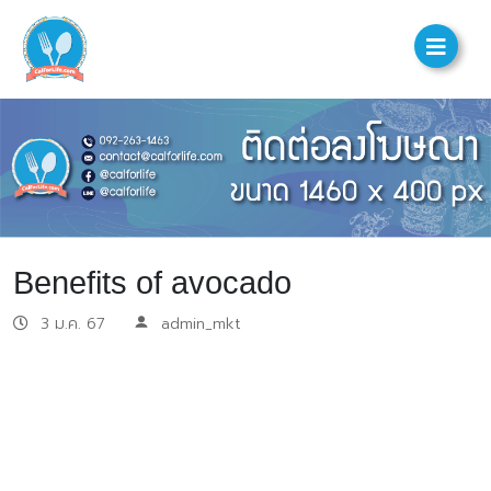
Benefits of avocado
3 ม.ค. 67
admin_mkt