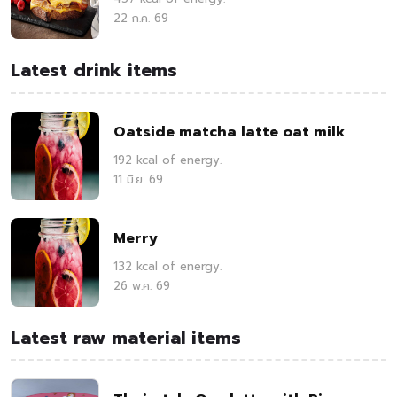
22 ก.ค. 69
Latest drink items
Oatside matcha latte oat milk
192 kcal of energy.
11 มิ.ย. 69
Merry
132 kcal of energy.
26 พ.ค. 69
Latest raw material items