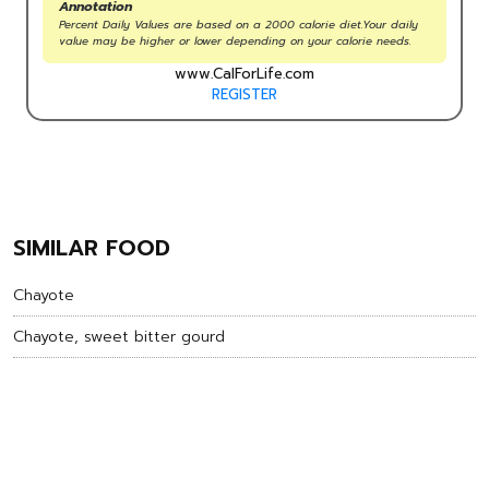
Annotation
Percent Daily Values are based on a 2000 calorie diet.Your daily
value may be higher or lower depending on your calorie needs.
www.CalForLife.com
REGISTER
SIMILAR FOOD
Chayote
Chayote, sweet bitter gourd