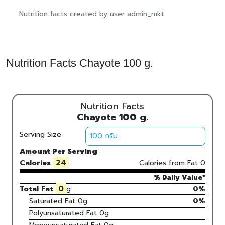
Nutrition facts created by user admin_mkt
Nutrition Facts Chayote 100 g.
Nutrition Facts
Chayote 100 g.
Serving Size
Amount Per Serving
24
Calories
Calories from Fat
0
% Daily Value*
0
Total Fat
g
0%
Saturated Fat
0
g
0
%
Polyunsaturated Fat
0
g