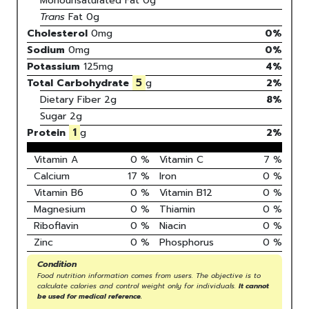
Monounsaturated Fat
0
g
Trans
Fat
0
g
Cholesterol
0
mg
0
%
Sodium
0
mg
0
%
Potassium
125
mg
4
%
5
Total Carbohydrate
g
2
%
Dietary Fiber
2g
8%
Sugar
2g
1
Protein
g
2
%
Vitamin A
0
%
Vitamin C
7
%
Calcium
17
%
Iron
0
%
Vitamin B6
0
%
Vitamin B12
0
%
Magnesium
0
%
Thiamin
0
%
Riboflavin
0
%
Niacin
0
%
Zinc
0
%
Phosphorus
0
%
Condition
Food nutrition information comes from users. The objective is to
calculate calories and control weight only for individuals.
It cannot
be used for medical reference.