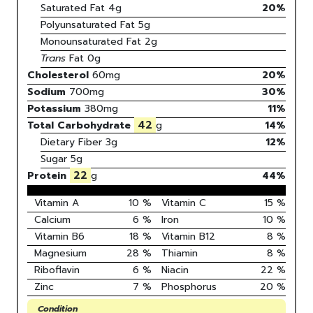
Saturated Fat
4
g
20
%
Polyunsaturated Fat
5
g
Monounsaturated Fat
2
g
Trans
Fat
0
g
Cholesterol
60
mg
20
%
Sodium
700
mg
30
%
Potassium
380
mg
11
%
42
Total Carbohydrate
g
14
%
Dietary Fiber
3g
12%
Sugar
5g
22
Protein
g
44
%
Vitamin A
10
%
Vitamin C
15
%
Calcium
6
%
Iron
10
%
Vitamin B6
18
%
Vitamin B12
8
%
Magnesium
28
%
Thiamin
8
%
Riboflavin
6
%
Niacin
22
%
Zinc
7
%
Phosphorus
20
%
Condition