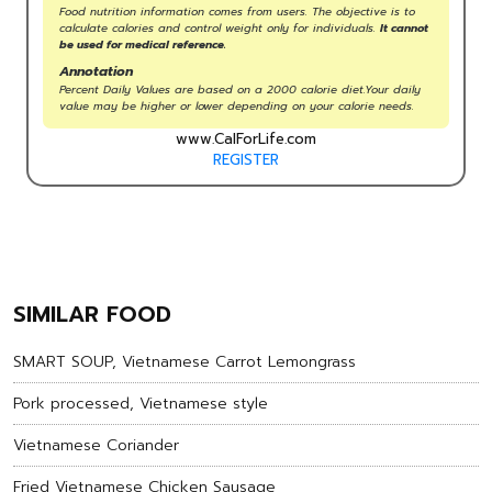
Food nutrition information comes from users. The objective is to
calculate calories and control weight only for individuals.
It cannot
be used for medical reference.
Annotation
Percent Daily Values are based on a 2000 calorie diet.Your daily
value may be higher or lower depending on your calorie needs.
www.CalForLife.com
REGISTER
SIMILAR FOOD
SMART SOUP, Vietnamese Carrot Lemongrass
Pork processed, Vietnamese style
Vietnamese Coriander
Fried Vietnamese Chicken Sausage