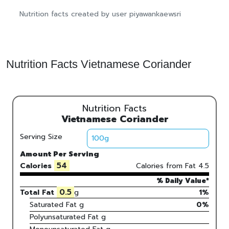
Nutrition facts created by user piyawankaewsri
Nutrition Facts Vietnamese Coriander
Nutrition Facts
Vietnamese Coriander
Serving Size
Amount Per Serving
54
Calories
Calories from Fat
4.5
% Daily Value*
0.5
Total Fat
g
1%
Saturated Fat
g
0
%
Polyunsaturated Fat
g