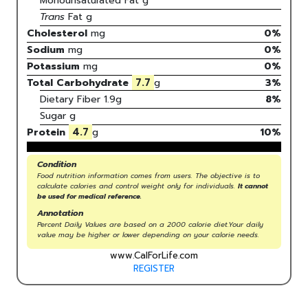
Monounsaturated Fat
g
Trans
Fat
g
Cholesterol
mg
0
%
Sodium
mg
0
%
Potassium
mg
0
%
7.7
Total Carbohydrate
g
3
%
Dietary Fiber
1.9g
8%
Sugar
g
4.7
Protein
g
10
%
Condition
Food nutrition information comes from users. The objective is to
calculate calories and control weight only for individuals.
It cannot
be used for medical reference.
Annotation
Percent Daily Values are based on a 2000 calorie diet.Your daily
value may be higher or lower depending on your calorie needs.
www.CalForLife.com
REGISTER