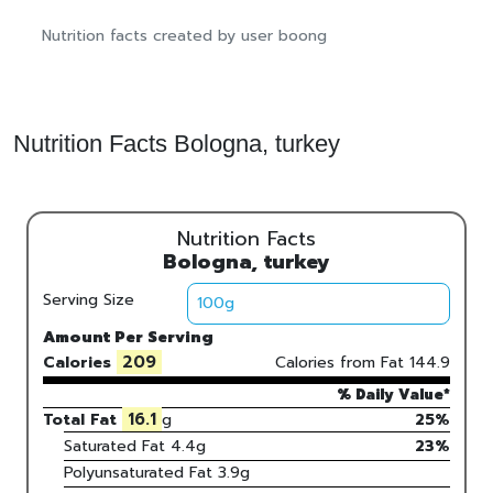
Nutrition facts created by user boong
Nutrition Facts Bologna, turkey
Nutrition Facts
Bologna, turkey
Serving Size
Amount Per Serving
209
Calories
Calories from Fat
144.9
% Daily Value*
16.1
Total Fat
g
25%
Saturated Fat
4.4
g
23
%
Polyunsaturated Fat
3.9
g