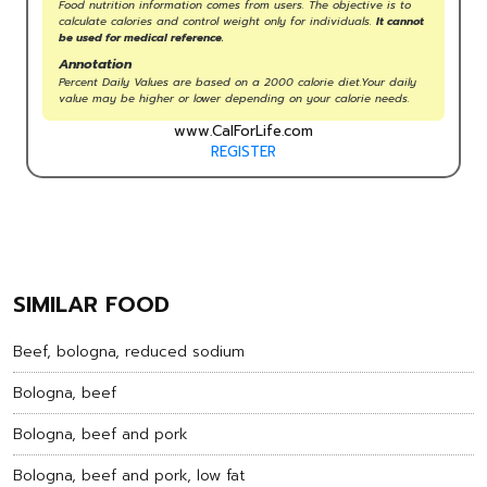
Food nutrition information comes from users. The objective is to
calculate calories and control weight only for individuals.
It cannot
be used for medical reference.
Annotation
Percent Daily Values are based on a 2000 calorie diet.Your daily
value may be higher or lower depending on your calorie needs.
www.CalForLife.com
REGISTER
SIMILAR FOOD
Beef, bologna, reduced sodium
Bologna, beef
Bologna, beef and pork
Bologna, beef and pork, low fat