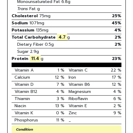
Monounsaturated Fat
6.8
g
Trans
Fat
g
Cholesterol
75
mg
25
%
Sodium
1071
mg
45
%
Potassium
135
mg
4
%
4.7
Total Carbohydrate
g
2
%
Dietary Fiber
0.5g
2%
Sugar
2.9g
11.4
Protein
g
23
%
Vitamin A
1
%
Vitamin C
22
%
Calcium
12
%
Iron
17
%
Vitamin D
7
%
Vitamin B6
12
%
Vitamin B12
4
%
Magnesium
4
%
Thiamin
3
%
Riboflavin
6
%
Niacin
13
%
Vitamin E
2
%
Vitamin K
0
%
Zinc
9
%
Phosphorus
11
%
_
Condition