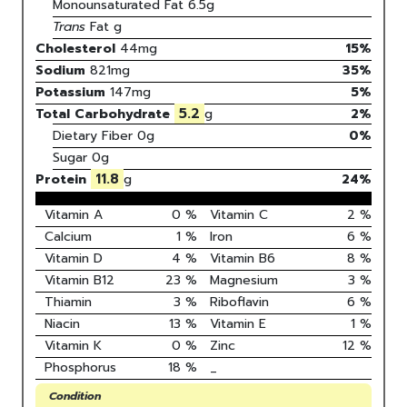
Monounsaturated Fat
6.5
g
Trans
Fat
g
Cholesterol
44
mg
15
%
Sodium
821
mg
35
%
Potassium
147
mg
5
%
5.2
Total Carbohydrate
g
2
%
Dietary Fiber
0g
0%
Sugar
0g
11.8
Protein
g
24
%
Vitamin A
0
%
Vitamin C
2
%
Calcium
1
%
Iron
6
%
Vitamin D
4
%
Vitamin B6
8
%
Vitamin B12
23
%
Magnesium
3
%
Thiamin
3
%
Riboflavin
6
%
Niacin
13
%
Vitamin E
1
%
Vitamin K
0
%
Zinc
12
%
Phosphorus
18
%
_
Condition