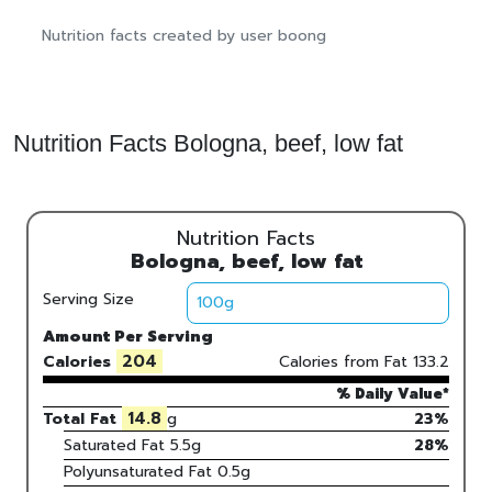
Nutrition facts created by user boong
Nutrition Facts Bologna, beef, low fat
Nutrition Facts
Bologna, beef, low fat
Serving Size
Amount Per Serving
204
Calories
Calories from Fat
133.2
% Daily Value*
14.8
Total Fat
g
23%
Saturated Fat
5.5
g
28
%
Polyunsaturated Fat
0.5
g