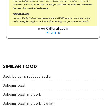
Food nutrition information comes from users. The objective is to
calculate calories and control weight only for individuals.
It cannot
be used for medical reference.
Annotation
Percent Daily Values are based on a 2000 calorie diet.Your daily
value may be higher or lower depending on your calorie needs.
www.CalForLife.com
REGISTER
SIMILAR FOOD
Beef, bologna, reduced sodium
Bologna, beef
Bologna, beef and pork
Bologna, beef and pork, low fat