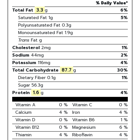
% Daily Value*
3.3
Total Fat
g
6%
Saturated Fat
1
g
5
%
Polyunsaturated Fat
0.3
g
Monounsaturated Fat
1.9
g
Trans
Fat
g
Cholesterol
2
mg
1
%
Sodium
44
mg
2
%
Potassium
116
mg
4
%
87.7
Total Carbohydrate
g
30
%
Dietary Fiber
0.1g
1%
Sugar
56.3g
1.6
Protein
g
4
%
Vitamin A
0
%
Vitamin C
0
%
Calcium
4
%
Iron
4
%
Vitamin D
0
%
Vitamin B6
1
%
Vitamin B12
0
%
Magnesium
6
%
Thiamin
4
%
Riboflavin
4
%