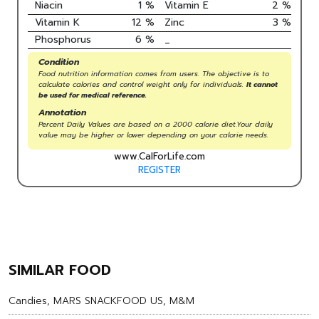
Niacin
1
%
Vitamin E
2
%
Vitamin K
12
%
Zinc
3
%
Phosphorus
6
%
_
Condition
Food nutrition information comes from users. The objective is to
calculate calories and control weight only for individuals.
It cannot
be used for medical reference.
Annotation
Percent Daily Values are based on a 2000 calorie diet.Your daily
value may be higher or lower depending on your calorie needs.
www.CalForLife.com
REGISTER
SIMILAR FOOD
Candies, MARS SNACKFOOD US, M&M