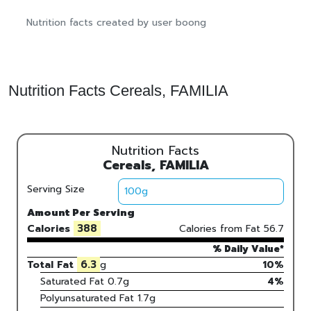
Nutrition facts created by user boong
Nutrition Facts Cereals, FAMILIA
Nutrition Facts
Cereals, FAMILIA
Serving Size
Amount Per Serving
388
Calories
Calories from Fat
56.7
% Daily Value*
6.3
Total Fat
g
10%
Saturated Fat
0.7
g
4
%
Polyunsaturated Fat
1.7
g