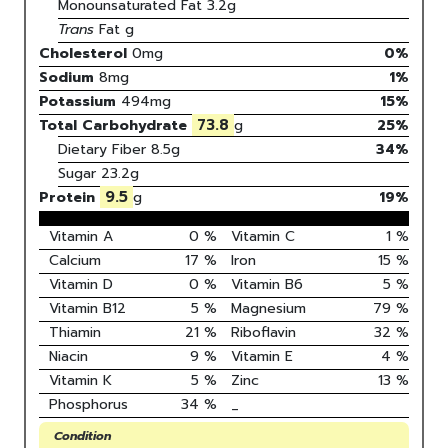
Monounsaturated Fat
3.2
g
Trans
Fat
g
Cholesterol
0
mg
0
%
Sodium
8
mg
1
%
Potassium
494
mg
15
%
73.8
Total Carbohydrate
g
25
%
Dietary Fiber
8.5g
34%
Sugar
23.2g
9.5
Protein
g
19
%
Vitamin A
0
%
Vitamin C
1
%
Calcium
17
%
Iron
15
%
Vitamin D
0
%
Vitamin B6
5
%
Vitamin B12
5
%
Magnesium
79
%
Thiamin
21
%
Riboflavin
32
%
Niacin
9
%
Vitamin E
4
%
Vitamin K
5
%
Zinc
13
%
Phosphorus
34
%
_
Condition