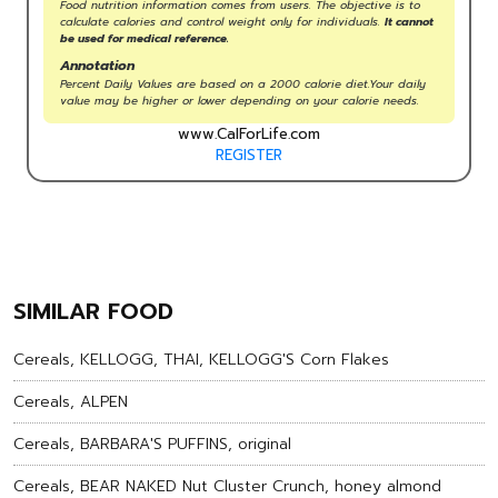
Food nutrition information comes from users. The objective is to
calculate calories and control weight only for individuals.
It cannot
be used for medical reference.
Annotation
Percent Daily Values are based on a 2000 calorie diet.Your daily
value may be higher or lower depending on your calorie needs.
www.CalForLife.com
REGISTER
SIMILAR FOOD
Cereals, KELLOGG, THAI, KELLOGG'S Corn Flakes
Cereals, ALPEN
Cereals, BARBARA'S PUFFINS, original
Cereals, BEAR NAKED Nut Cluster Crunch, honey almond