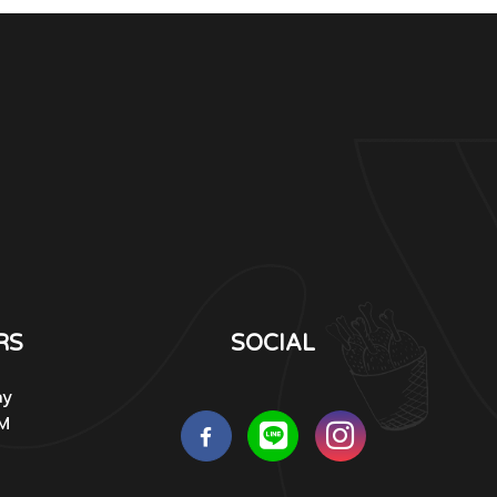
RS
SOCIAL
ay
PM