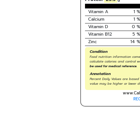
Vitamin A
1
Calcium
1
Vitamin D
0
Vitamin B12
5
Zinc
14
Condition
Food nutrition information come
calculate calories and control w
be used for medical reference.
Annotation
Percent Daily Values are based 
value may be higher or lower d
www.Cal
RE