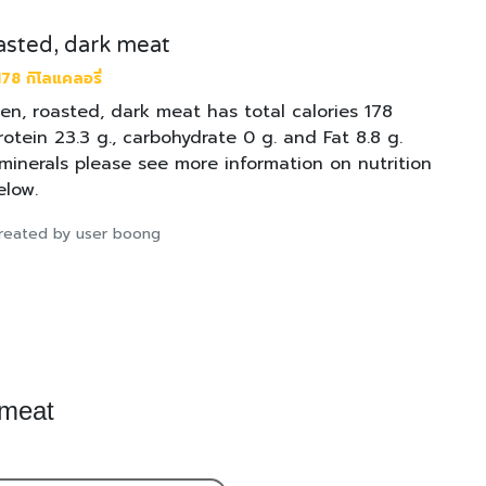
asted, dark meat
78 กิโลแคลอรี่
en, roasted, dark meat has total calories 178
protein 23.3 g., carbohydrate 0 g. and Fat 8.8 g.
minerals please see more information on nutrition
elow.
 created by user boong
 meat