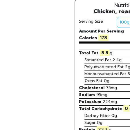
Nutrit
Chicken, roa
Serving Size
Amount Per Serving
178
Calories
8.8
Total Fat
g
Saturated Fat
2.4
g
Polyunsaturated Fat
2
Monounsaturated Fat
3
Trans
Fat
0
g
Cholesterol
75
mg
Sodium
95
mg
Potassium
224
mg
0
Total Carbohydrate
Dietary Fiber
0g
Sugar
0g
23.3
Protein
g