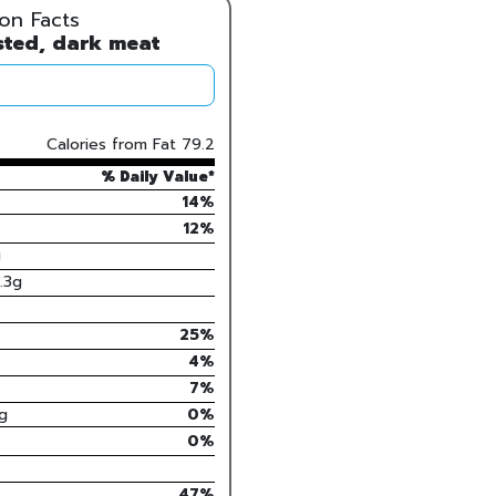
ion Facts
sted, dark meat
Calories from Fat
79.2
% Daily Value*
14%
12
%
g
.3
g
25
%
4
%
7
%
g
0
%
0%
47
%