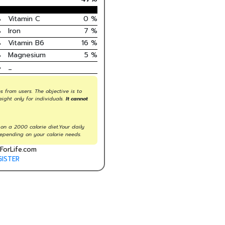
%
Vitamin C
0
%
%
Iron
7
%
%
Vitamin B6
16
%
%
Magnesium
5
%
%
_
s from users. The objective is to
eight only for individuals.
It cannot
on a 2000 calorie diet.Your daily
epending on your calorie needs.
ForLife.com
GISTER