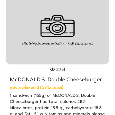
2751
McDONALD'S, Double Cheeseburger
พลังงานทั้งหมด 282 กิโลแคลอรี่
1 sandwich (155g) of McDONALD'S, Double
Cheeseburger has total calories 282
kilocalories, protein 15.5 g., carbohydrate 18.8
g. and Fat 16.1 g. vitamins and minerals please