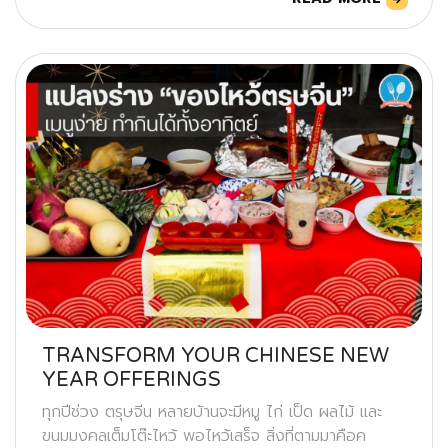
TRANSFORM YOUR CHINESE NEW
YEAR OFFERINGS
ทุกปีช่วง ตรุษจีน หลายบ้านจะมีหมู ไก่ เป็ด ผลไม้ และ
ขนมมงคลเต็มโต๊ะไหว้ พอไหว้เสร็จ สิ่งที่ตามมาคือค