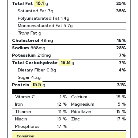
16.1
Total Fat
g
25%
Saturated Fat
7
g
35
%
Polyunsaturated Fat
1.4
g
Monounsaturated Fat
5.7
g
Trans
Fat
g
Cholesterol
48
mg
16
%
Sodium
668
mg
28
%
Potassium
216
mg
7
%
18.8
Total Carbohydrate
g
7
%
Dietary Fiber
0.8g
4%
Sugar
4.2g
15.5
Protein
g
31
%
Vitamin C
1
%
Calcium
18
%
Iron
12
%
Magnesium
5
%
Thiamin
11
%
Riboflavin
15
%
Niacin
19
%
Zinc
17
%
Phosphorus
17
%
_
Condition