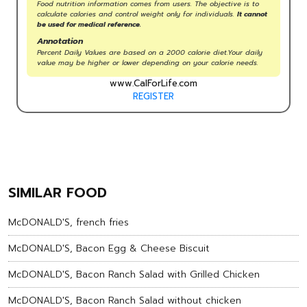
Food nutrition information comes from users. The objective is to
calculate calories and control weight only for individuals.
It cannot
be used for medical reference.
Annotation
Percent Daily Values are based on a 2000 calorie diet.Your daily
value may be higher or lower depending on your calorie needs.
www.CalForLife.com
REGISTER
SIMILAR FOOD
McDONALD'S, french fries
McDONALD'S, Bacon Egg & Cheese Biscuit
McDONALD'S, Bacon Ranch Salad with Grilled Chicken
McDONALD'S, Bacon Ranch Salad without chicken