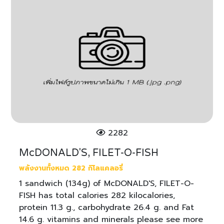
2282
McDONALD'S, FILET-O-FISH
พลังงานทั้งหมด 282 กิโลแคลอรี่
1 sandwich (134g) of McDONALD'S, FILET-O-
FISH has total calories 282 kilocalories,
protein 11.3 g., carbohydrate 26.4 g. and Fat
14.6 g. vitamins and minerals please see more