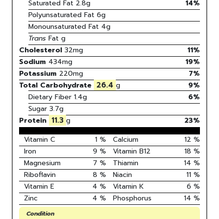
Saturated Fat
2.8
g
14
%
Polyunsaturated Fat
6
g
Monounsaturated Fat
4
g
Trans
Fat
g
Cholesterol
32
mg
11
%
Sodium
434
mg
19
%
Potassium
220
mg
7
%
26.4
Total Carbohydrate
g
9
%
Dietary Fiber
1.4g
6%
Sugar
3.7g
11.3
Protein
g
23
%
Vitamin C
1
%
Calcium
12
%
Iron
9
%
Vitamin B12
18
%
Magnesium
7
%
Thiamin
14
%
Riboflavin
8
%
Niacin
11
%
Vitamin E
4
%
Vitamin K
6
%
Zinc
4
%
Phosphorus
14
%
Condition