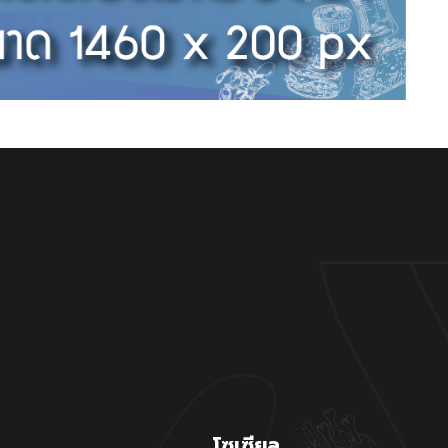
โซเซียล