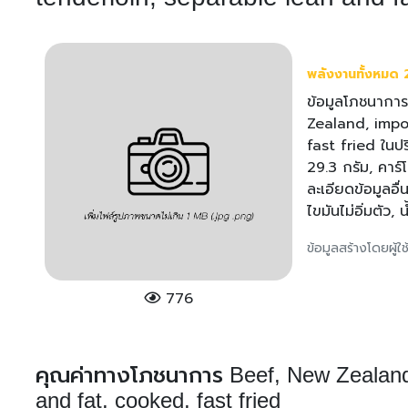
พลังงานทั้งหมด 
ข้อมูลโภชนาการ
Zealand, impo
fast fried ในป
29.3 กรัม, คาร
ละเอียดข้อมูลอื่
ไขมันไม่อิ่มตัว
ข้อมูลสร้างโดยผู้
776
คุณค่าทางโภชนาการ Beef, New Zealand, 
and fat, cooked, fast fried