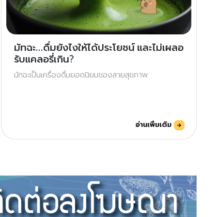
มัทฉะ...ดื่มยังไงให้ได้ประโยชน์ และไม่เผลอ
รับแคลอรี่เกิน?
มัทฉะเป็นเครื่องดื่มยอดนิยมของสายสุขภาพ
อ่านเพิ่มเติม