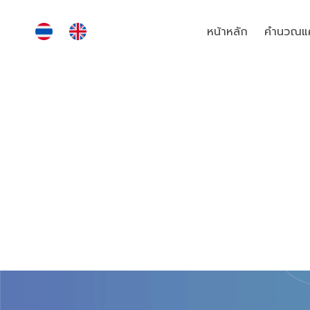
หน้าหลัก
คำนวณแค