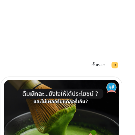
ทั้งหมด