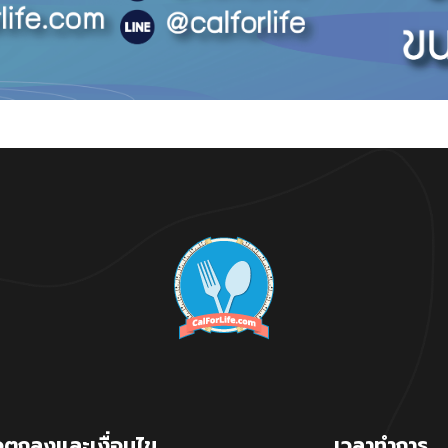
อตกลงและเงื่อนไข
เวลาทำการ