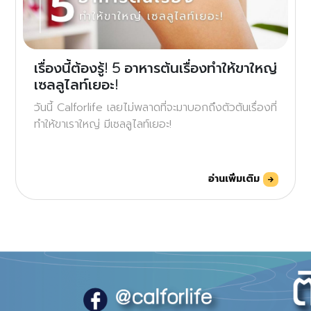
เรื่องนี้ต้องรู้! 5 อาหารต้นเรื่องทำให้ขาใหญ่
เซลลูไลท์เยอะ!
วันนี้ Calforlife เลยไม่พลาดที่จะมาบอกถึงตัวต้นเรื่องที่
ทำให้ขาเราใหญ่ มีเซลลูไลท์เยอะ!
อ่านเพิ่มเติม