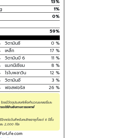
13
%
g
1
%
0%
59
%
%
วิตามินซี
0
%
%
เหล็ก
17
%
%
วิตามินบี 6
11
%
%
แมกนีเซียม
8
%
%
ไรโบพลาวิน
12
%
%
วิตามินอี
3
%
%
ฟอสฟอรัส
26
%
น โดยมีวัตถุประสงค์เพื่อคำนวณแคลอรี่และ
มารถใช้อ้างอิงทางการแพทย์
โภคต่อวันสำหรับคนไทยอายุตั้งแต่ 6 ปีขึ้น
ละ 2,000 กิโล
ForLife.com