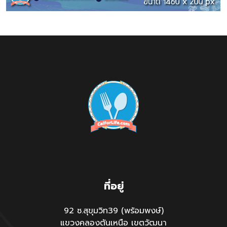
ที่อยู่
92 ซ.สุขุมวิท39 (พร้อมพงษ์)
แขวงคลองตันเหนือ เขตวัฒนา