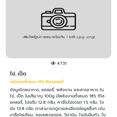
4731
ไข่, เป็ด
พลังงานทั้งหมด 185 กิโลแคลอรี่
ข้อมูลโภชนาการ, แคลอรี่, พลังงาน และสารอาหาร ใน
ไข่, เป็ด ในปริมาณ 100g มีพลังงานทั้งหมด 185 กิโล
แคลอรี่, โปรตีน 12.8 กรัม, คาร์โบไฮเดรต 1.5 กรัม, ไข
มัน 13.8 กรัม เราสามารถดูรายละเอียดข้อมูลอื่นๆ เข่น
เกลือโซเดียม, คอเลสเตอรอล, วิตามิน, ไขมันอิ่มตัว, ไข