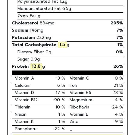
Polyunsaturated Fat
1.2
g
Monounsaturated Fat
6.5
g
Trans
Fat
g
Cholesterol
884
mg
295
%
Sodium
146
mg
7
%
Potassium
222
mg
7
%
1.5
Total Carbohydrate
g
1
%
Dietary Fiber
0g
0%
Sugar
0.9g
12.8
Protein
g
26
%
Vitamin A
13
%
Vitamin C
0
%
Calcium
6
%
Iron
21
%
Vitamin D
17
%
Vitamin B6
13
%
Vitamin B12
90
%
Magnesium
4
%
Thiamin
10
%
Riboflavin
24
%
Niacin
1
%
Vitamin E
4
%
Vitamin K
1
%
Zinc
9
%
Phosphorus
22
%
_