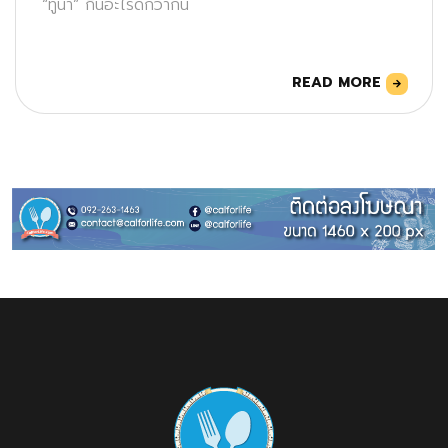
“ทูน่า” กินอะไรดีกว่ากัน
READ MORE