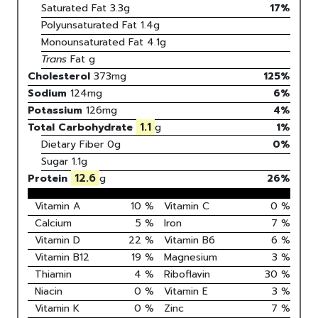
Saturated Fat
3.3
g
17
%
Polyunsaturated Fat
1.4
g
Monounsaturated Fat
4.1
g
Trans
Fat
g
Cholesterol
373
mg
125
%
Sodium
124
mg
6
%
Potassium
126
mg
4
%
1.1
Total Carbohydrate
g
1
%
Dietary Fiber
0g
0%
Sugar
1.1g
12.6
Protein
g
26
%
Vitamin A
10
%
Vitamin C
0
%
Calcium
5
%
Iron
7
%
Vitamin D
22
%
Vitamin B6
6
%
Vitamin B12
19
%
Magnesium
3
%
Thiamin
4
%
Riboflavin
30
%
Niacin
0
%
Vitamin E
3
%
Vitamin K
0
%
Zinc
7
%