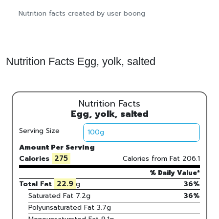
Nutrition facts created by user boong
Nutrition Facts Egg, yolk, salted
Nutrition Facts
Egg, yolk, salted
Serving Size
Amount Per Serving
275
Calories
Calories from Fat
206.1
% Daily Value*
22.9
Total Fat
g
36%
Saturated Fat
7.2
g
36
%
Polyunsaturated Fat
3.7
g