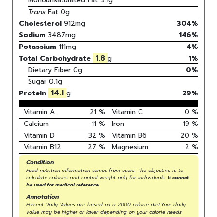
Monounsaturated Fat
9.1
g
Trans
Fat
0
g
Cholesterol
912
mg
304
%
Sodium
3487
mg
146
%
Potassium
111
mg
4
%
1.8
Total Carbohydrate
g
1
%
Dietary Fiber
0g
0%
Sugar
0.1g
14.1
Protein
g
29
%
Vitamin A
21
%
Vitamin C
0
%
Calcium
11
%
Iron
19
%
Vitamin D
32
%
Vitamin B6
20
%
Vitamin B12
27
%
Magnesium
2
%
Condition
Food nutrition information comes from users. The objective is to
calculate calories and control weight only for individuals.
It cannot
be used for medical reference.
Annotation
Percent Daily Values are based on a 2000 calorie diet.Your daily
value may be higher or lower depending on your calorie needs.