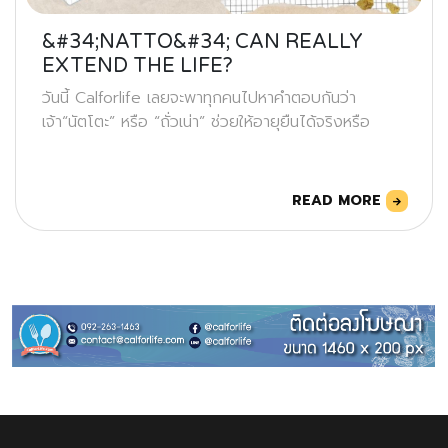
&#34;NATTO&#34; CAN REALLY
EXTEND THE LIFE?
วันนี้ Calforlife เลยจะพาทุกคนไปหาคำตอบกันว่า
เจ้า“นัตโตะ” หรือ “ถั่วเน่า” ช่วยให้อายุยืนได้จริงหรือ
READ MORE