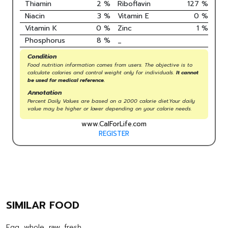
Thiamin
2
%
Riboflavin
127
%
Niacin
3
%
Vitamin E
0
%
Vitamin K
0
%
Zinc
1
%
Phosphorus
8
%
_
Condition
Food nutrition information comes from users. The objective is to
calculate calories and control weight only for individuals.
It cannot
be used for medical reference.
Annotation
Percent Daily Values are based on a 2000 calorie diet.Your daily
value may be higher or lower depending on your calorie needs.
www.CalForLife.com
REGISTER
SIMILAR FOOD
Egg, whole, raw, fresh