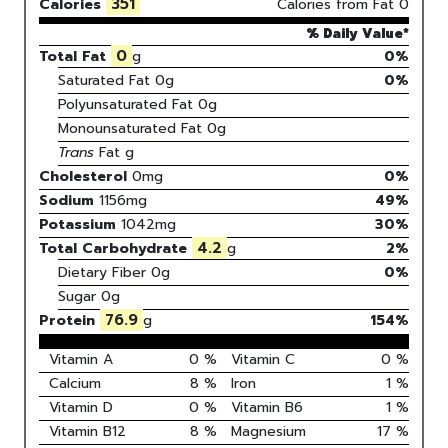
351
Calories
Calories from Fat
0
% Daily Value*
0
Total Fat
g
0%
Saturated Fat
0
g
0
%
Polyunsaturated Fat
0
g
Monounsaturated Fat
0
g
Trans
Fat
g
Cholesterol
0
mg
0
%
Sodium
1156
mg
49
%
Potassium
1042
mg
30
%
4.2
Total Carbohydrate
g
2
%
Dietary Fiber
0g
0%
Sugar
0g
76.9
Protein
g
154
%
Vitamin A
0
%
Vitamin C
0
%
Calcium
8
%
Iron
1
%
Vitamin D
0
%
Vitamin B6
1
%
Vitamin B12
8
%
Magnesium
17
%