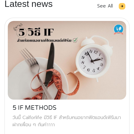
Latest news
See All
5 IF METHODS
วันนี้ Calforlife มีวิธี IF สำหรับคนอยากฟิตแอนด์เฟิร์มมา
ฝากเพื่อน ๆ กันค่าาาา