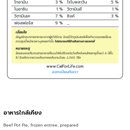
ไทอามิน
3
%
ไรโบพลาวิน
5
%
ไนอาซิน
1
%
วิตามินอี
1
%
วิตามินเค
7
%
ซิงค์
3
%
ฟอสฟอรัส
9
%
_
เงื่อนไข
ข้อมูลโภชนาการอาหารมาจากผู้เข้าใช้งาน โดยมีวัตถุประสงค์เพื่อคำนวณแคลอรี่และ
ควบคุมน้ำหนักเฉพาะบุคคลเท่านั้น
ไม่สามารถใช้อ้างอิงทางการแพทย์
หมายเหตุ
ร้อยละของปริมาณสารอาหารที่แนะนำให้บริโภคต่อวันสำหรับคนไทยอายุตั้งแต่ 6 ปีขึ้น
ไป โดยคิดจากความต้องการพลังงานวันละ 2,000 กิโล
www.CalForLife.com
ลงทะเบียนกับเรา
อาหารใกล้เคียง
Beef Pot Pie, frozen entree, prepared