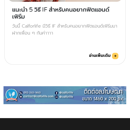
แนะนำ 5 วิธี IF สำหรับคนอยากฟิตแอนด์
เฟิร์ม
วันนี้ Calforlife มีวิธี IF สำหรับคนอยากฟิตแอนด์เฟิร์มมา
ฝากเพื่อน ๆ กันค่าาาา
อ่านเพิ่มเติม