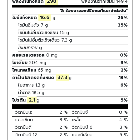
298
พลังงานทั้งหมด
พลังงานจากไขมัน
149.4
% ร้อยละของปริมาณที่แนะนำต่อวัน*
16.6
ไขมันทั้งหมด
g
26%
ไขมันอิ่มตัว
7
g
35
%
ไขมันไม่อิ่มตัวเชิงซ้อน
1.5
g
ไขมันไม่อิ่มตัวเชิงเดี่ยว
7.3
g
ไขมันทราน
g
คลอเรสเตอรอล
0
mg
0
%
โซเดียม
204
mg
9
%
โพแทสเซียม
65
mg
2
%
37.3
คาร์โบไฮเดรตทั้งหมด
g
13
%
ใยอาหาร
1.3 g
6%
น้ำตาล
18.5 g
2.1
โปรตีน
g
5
%
วิตามินเอ
2
%
วิตามินซี
0
%
แคลเซียม
3
%
เหล็ก
4
%
วิตามืนดี
2
%
วิตามินบี 6
3
%
วิตามินบี 12
2
%
แมกนีเซียม
5
%