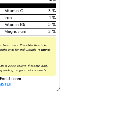
%
Vitamin C
3
%
%
Iron
1
%
%
Vitamin B6
5
%
%
Magnesium
3
%
s from users. The objective is to
eight only for individuals.
It cannot
on a 2000 calorie diet.Your daily
epending on your calorie needs.
ForLife.com
GISTER