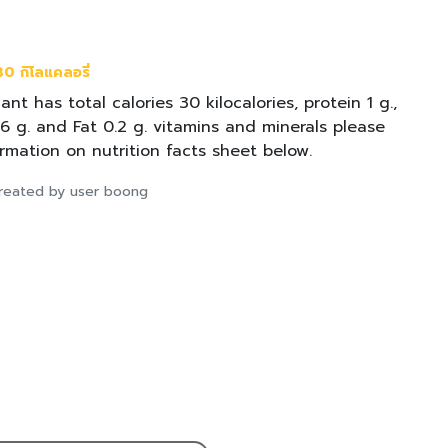
0 กิโลแคลอรี่
nt has total calories 30 kilocalories, protein 1 g.,
6 g. and Fat 0.2 g. vitamins and minerals please
rmation on nutrition facts sheet below.
 created by user boong