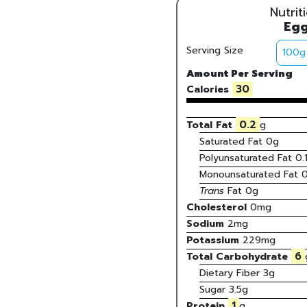
Nutrit
Egg
Serving Size
Amount Per Serving
30
Calories
0.2
Total Fat
g
Saturated Fat
0
g
Polyunsaturated Fat
0.
Monounsaturated Fat
Trans
Fat
0
g
Cholesterol
0
mg
Sodium
2
mg
Potassium
229
mg
6
Total Carbohydrate
Dietary Fiber
3g
Sugar
3.5g
1
Protein
g