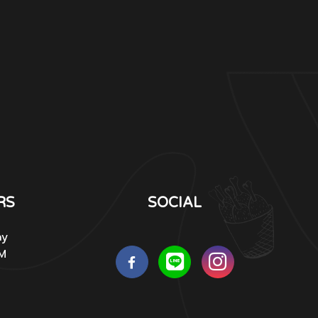
RS
SOCIAL
ay
PM