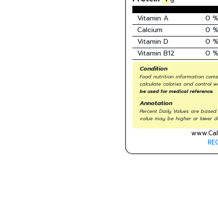
Vitamin A
0
Calcium
0
Vitamin D
0
Vitamin B12
0
Condition
Food nutrition information come
calculate calories and control w
be used for medical reference.
Annotation
Percent Daily Values are based 
value may be higher or lower d
www.Cal
RE