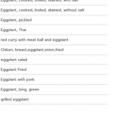
Eggplant, cooked, boiled, drained, with salt
Eggplant, cooked, boiled, drained, without salt
Eggplant, pickled
Eggplant, Thai
red curry with meat ball and eggplant
Chiken, breast,eggplant,onion,fried
eggplant salad
Eggplant Fried
Eggplant with pork
Eggplant, long, green
grilled eggplant