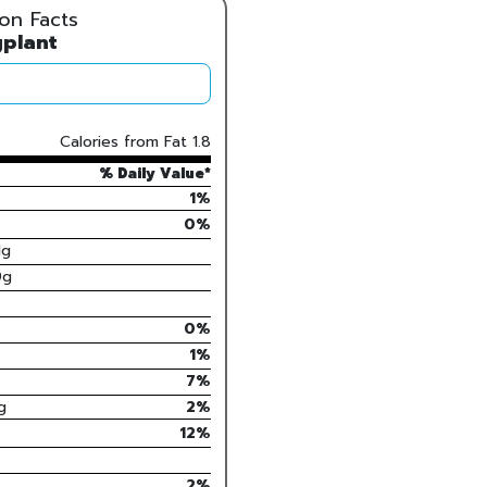
ion Facts
plant
Calories from Fat
1.8
% Daily Value*
1%
0
%
1
g
0
g
0
%
1
%
7
%
g
2
%
12%
2
%