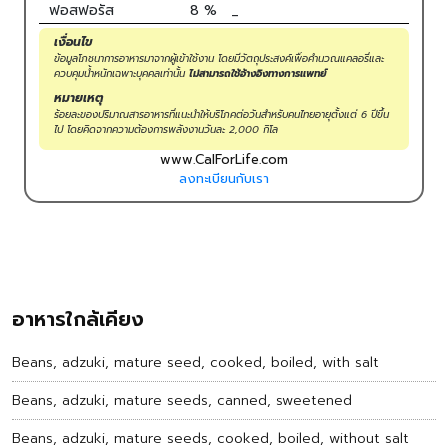
ฟอสฟอรัส
8
%
_
เงื่อนไข
ข้อมูลโภชนาการอาหารมาจากผู้เข้าใช้งาน โดยมีวัตถุประสงค์เพื่อคำนวณแคลอรี่และ
ควบคุมน้ำหนักเฉพาะบุคคลเท่านั้น
ไม่สามารถใช้อ้างอิงทางการแพทย์
หมายเหตุ
ร้อยละของปริมาณสารอาหารที่แนะนำให้บริโภคต่อวันสำหรับคนไทยอายุตั้งแต่ 6 ปีขึ้น
ไป โดยคิดจากความต้องการพลังงานวันละ 2,000 กิโล
www.CalForLife.com
ลงทะเบียนกับเรา
อาหารใกล้เคียง
Beans, adzuki, mature seed, cooked, boiled, with salt
Beans, adzuki, mature seeds, canned, sweetened
Beans, adzuki, mature seeds, cooked, boiled, without salt