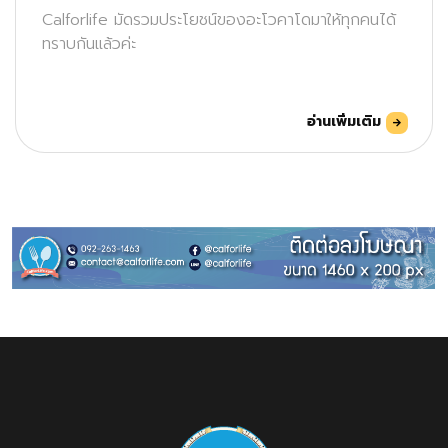
Calforlife มัดรวมประโยชน์ของอะโวคาโดมาให้ทุกคนได้
ทราบกันแล้วค่ะ
อ่านเพิ่มเติม