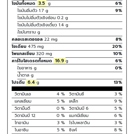
3.5
ไขมันทั้งหมด
g
6%
ไขมันอิ่มตัว
1.7
g
9
%
ไขมันไม่อิ่มตัวเชิงซ้อน
0.2
g
ไขมันไม่อิ่มตัวเชิงเดี่ยว
1.4
g
ไขมันทราน
g
คลอเรสเตอรอล
22
mg
8
%
โซเดียม
475
mg
20
%
โพแทสเซียม
320
mg
10
%
16.9
คาร์โบไฮเดรตทั้งหมด
g
6
%
ใยอาหาร
g
0%
น้ำตาล
g
6.4
โปรตีน
g
13
%
วิตามินเอ
4
%
วิตามินซี
3
%
แคลเซียม
5
%
เหล็ก
9
%
วิตามืนดี
0
%
วิตามินบี 6
5
%
วิตามินบี 12
0
%
แมกนีเซียม
6
%
ไทอามิน
3
%
ไรโบพลาวิน
3
%
ไนอาซิน
5
%
ซิงค์
8
%