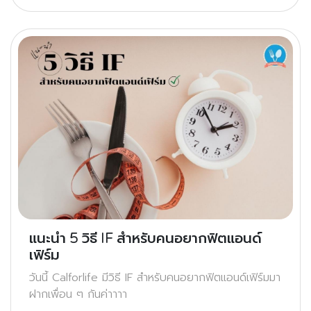
แนะนำ 5 วิธี IF สำหรับคนอยากฟิตแอนด์
เฟิร์ม
วันนี้ Calforlife มีวิธี IF สำหรับคนอยากฟิตแอนด์เฟิร์มมา
ฝากเพื่อน ๆ กันค่าาาา