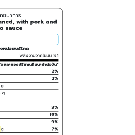
ลโภชนาการ
nned, with pork and
o sauce
่งหน่วยบริโภค
พลังงานจากไขมัน
8.1
้อยละของปริมาณที่แนะนำต่อวัน*
2%
2
%
g
3
g
3
%
19
%
9
%
g
7
%