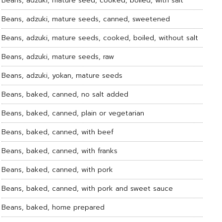
Beans, adzuki, mature seed, cooked, boiled, with salt
Beans, adzuki, mature seeds, canned, sweetened
Beans, adzuki, mature seeds, cooked, boiled, without salt
Beans, adzuki, mature seeds, raw
Beans, adzuki, yokan, mature seeds
Beans, baked, canned, no salt added
Beans, baked, canned, plain or vegetarian
Beans, baked, canned, with beef
Beans, baked, canned, with franks
Beans, baked, canned, with pork
Beans, baked, canned, with pork and sweet sauce
Beans, baked, home prepared