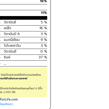
16%
11
%
%
วิตามินซี
5
%
%
เหล็ก
18
%
%
วิตามินบี 6
3
%
%
แมกนีเซียม
9
%
%
ไรโบพลาวิน
3
%
%
วิตามินอี
0
%
%
ซิงค์
37
%
%
_
น โดยมีวัตถุประสงค์เพื่อคำนวณแคลอรี่และ
มารถใช้อ้างอิงทางการแพทย์
โภคต่อวันสำหรับคนไทยอายุตั้งแต่ 6 ปีขึ้น
ละ 2,000 กิโล
ForLife.com
ียนกับเรา