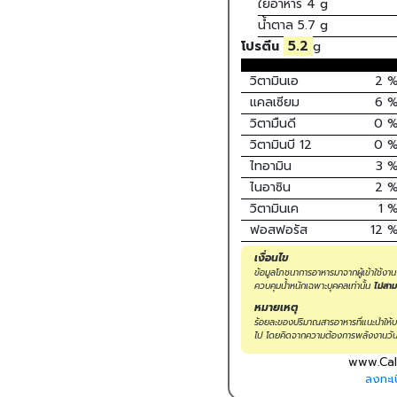
ใยอาหาร
4 g
น้ำตาล
5.7 g
5.2
โปรตีน
g
วิตามินเอ
2
แคลเซียม
6
วิตามืนดี
0
วิตามินบี 12
0
ไทอามิน
3
ไนอาซิน
2
วิตามินเค
1
ฟอสฟอรัส
12
เงื่อนไข
ข้อมูลโภชนาการอาหารมาจากผู้เข้าใช้งา
ควบคุมน้ำหนักเฉพาะบุคคลเท่านั้น
ไม่สา
หมายเหตุ
ร้อยละของปริมาณสารอาหารที่แนะนำให้บริ
ไป โดยคิดจากความต้องการพลังงานวัน
www.Cal
ลงทะเบ