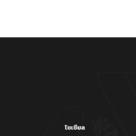
โซเซียล