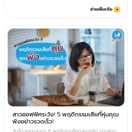
อ่านเพิ่มเติม
สาวออฟฟิศระวัง! 5 พฤติกรรมเสียที่หุ่นคุณ
พังอย่าวรวดเร็ว!
วันนี้เราเลยมาบอก 8 พฤติกรรมที่คุณควรเลิก ก่อนหุ่นจะ