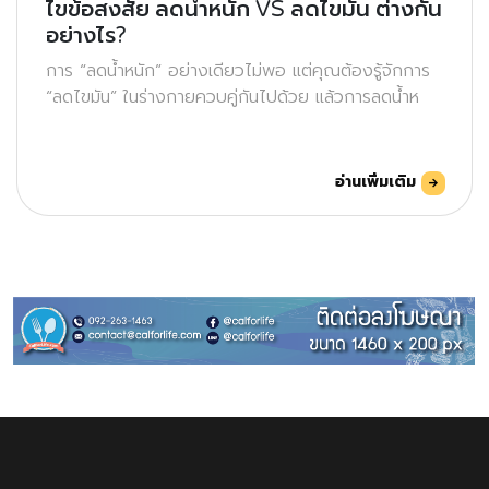
ไขข้อสงสัย ลดน้ำหนัก VS ลดไขมัน ต่างกัน
อย่างไร?
การ “ลดน้ำหนัก” อย่างเดียวไม่พอ แต่คุณต้องรู้จักการ
“ลดไขมัน” ในร่างกายควบคู่กันไปด้วย แล้วการลดน้ำห
อ่านเพิ่มเติม