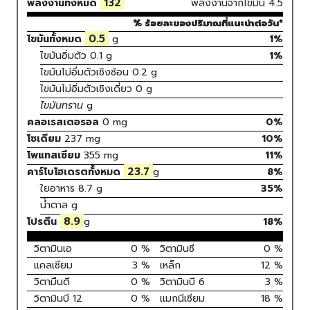
132
พลังงานทั้งหมด
พลังงานจากไขมัน
4.5
% ร้อยละของปริมาณที่แนะนำต่อวัน*
0.5
ไขมันทั้งหมด
g
1%
ไขมันอิ่มตัว
0.1
g
1
%
ไขมันไม่อิ่มตัวเชิงซ้อน
0.2
g
ไขมันไม่อิ่มตัวเชิงเดี่ยว
0
g
ไขมันทราน
g
คลอเรสเตอรอล
0
mg
0
%
โซเดียม
237
mg
10
%
โพแทสเซียม
355
mg
11
%
23.7
คาร์โบไฮเดรตทั้งหมด
g
8
%
ใยอาหาร
8.7 g
35%
น้ำตาล
g
8.9
โปรตีน
g
18
%
วิตามินเอ
0
%
วิตามินซี
0
%
แคลเซียม
3
%
เหล็ก
12
%
วิตามืนดี
0
%
วิตามินบี 6
3
%
วิตามินบี 12
0
%
แมกนีเซียม
18
%