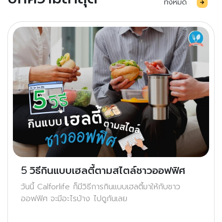
ทั้งหมด
5 วิธีกินแบบเฮลตี้ตามสไตล์ชาวออฟฟิศ
วันนี้ Calforlife ก็มีวิธีการกินแบบเฮลตี้มาให้กับชาว
ออฟฟิศ จะมีอะไรบ้าง ไปดูกันเลย