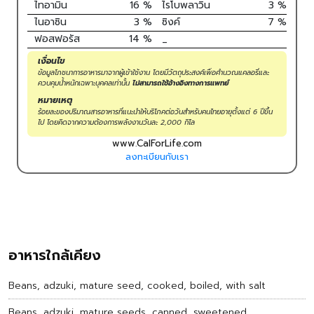
ไทอามิน
16
%
ไรโบพลาวิน
3
%
ไนอาซิน
3
%
ซิงค์
7
%
ฟอสฟอรัส
14
%
_
เงื่อนไข
ข้อมูลโภชนาการอาหารมาจากผู้เข้าใช้งาน โดยมีวัตถุประสงค์เพื่อคำนวณแคลอรี่และ
ควบคุมน้ำหนักเฉพาะบุคคลเท่านั้น
ไม่สามารถใช้อ้างอิงทางการแพทย์
หมายเหตุ
ร้อยละของปริมาณสารอาหารที่แนะนำให้บริโภคต่อวันสำหรับคนไทยอายุตั้งแต่ 6 ปีขึ้น
ไป โดยคิดจากความต้องการพลังงานวันละ 2,000 กิโล
www.CalForLife.com
ลงทะเบียนกับเรา
อาหารใกล้เคียง
Beans, adzuki, mature seed, cooked, boiled, with salt
Beans, adzuki, mature seeds, canned, sweetened