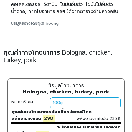
คอเลสเตอรอล, วิตามิน, ไขมันอิ่มตัว, ไขมันไม่อิ่มตัว,
น้ำตาล, กากไยอาหาร ฯลฯ ได้จากตารางด้านล่างครับ
ข้อมูลสร้างโดยผู้ใช้ boong
คุณค่าทางโภชนาการ Bologna, chicken,
turkey, pork
ข้อมูลโภชนาการ
Bologna, chicken, turkey, pork
หน่วยบริโภค
คุณค่าทางโภชนาการต่อหนึ่งหน่วยบริโภค
298
พลังงานทั้งหมด
พลังงานจากไขมัน
235.8
% ร้อยละของปริมาณที่แนะนำต่อวัน*