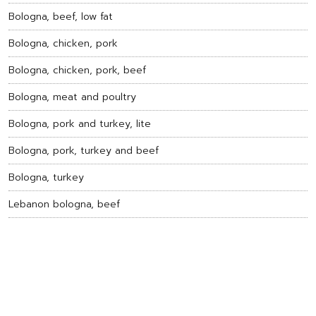
Bologna, beef, low fat
Bologna, chicken, pork
Bologna, chicken, pork, beef
Bologna, meat and poultry
Bologna, pork and turkey, lite
Bologna, pork, turkey and beef
Bologna, turkey
Lebanon bologna, beef