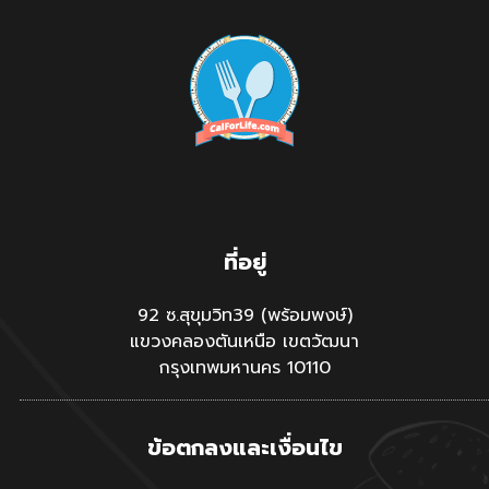
ที่อยู่
92 ซ.สุขุมวิท39 (พร้อมพงษ์)
แขวงคลองตันเหนือ เขตวัฒนา
กรุงเทพมหานคร 10110
ข้อตกลงและเงื่อนไข