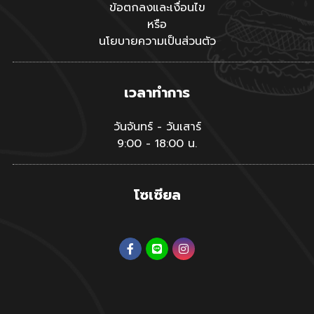
ข้อตกลงและเงื่อนไข
หรือ
นโยบายความเป็นส่วนตัว
เวลาทำการ
วันจันทร์ - วันเสาร์
9:00 - 18:00 น.
โซเซียล