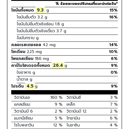
% ร้อยละของปริมาณที่แนะนำต่อวัน*
9.3
ไขมันทั้งหมด
g
15%
ไขมันอิ่มตัว
3.2
g
16
%
ไขมันไม่อิ่มตัวเชิงซ้อน
1.8
g
ไขมันไม่อิ่มตัวเชิงเดี่ยว
3.7
g
ไขมันทราน
g
คลอเรสเตอรอล
42
mg
14
%
โซเดียม
225
mg
10
%
โพแทสเซียม
186
mg
6
%
26.4
คาร์โบไฮเดรตทั้งหมด
g
9
%
ใยอาหาร
g
0%
น้ำตาล
g
4.5
โปรตีน
g
9
%
วิตามินเอ
160
%
วิตามินซี
3
%
แคลเซียม
9
%
เหล็ก
7
%
วิตามินบี 6
2
%
วิตามินบี 12
2
%
แมกนีเซียม
5
%
ไทอามิน
6
%
ไรโบพลาวิน
12
%
ไนอาซิน
4
%