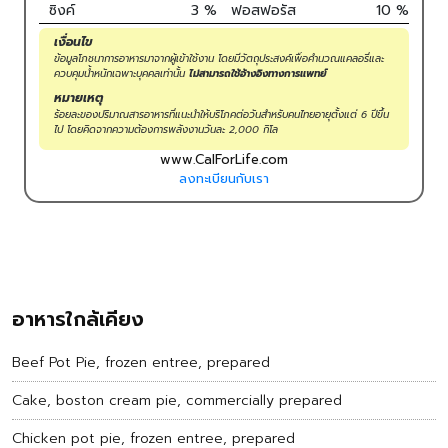
ซิงค์
3
%
ฟอสฟอรัส
10
%
เงื่อนไข
ข้อมูลโภชนาการอาหารมาจากผู้เข้าใช้งาน โดยมีวัตถุประสงค์เพื่อคำนวณแคลอรี่และ
ควบคุมน้ำหนักเฉพาะบุคคลเท่านั้น
ไม่สามารถใช้อ้างอิงทางการแพทย์
หมายเหตุ
ร้อยละของปริมาณสารอาหารที่แนะนำให้บริโภคต่อวันสำหรับคนไทยอายุตั้งแต่ 6 ปีขึ้น
ไป โดยคิดจากความต้องการพลังงานวันละ 2,000 กิโล
www.CalForLife.com
ลงทะเบียนกับเรา
อาหารใกล้เคียง
Beef Pot Pie, frozen entree, prepared
Cake, boston cream pie, commercially prepared
Chicken pot pie, frozen entree, prepared