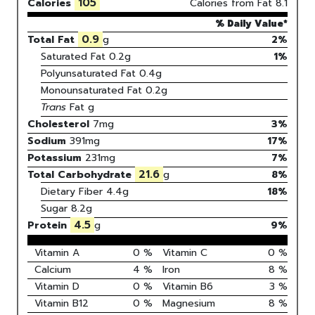
105
Calories
Calories from Fat
8.1
% Daily Value*
0.9
Total Fat
g
2%
Saturated Fat
0.2
g
1
%
Polyunsaturated Fat
0.4
g
Monounsaturated Fat
0.2
g
Trans
Fat
g
Cholesterol
7
mg
3
%
Sodium
391
mg
17
%
Potassium
231
mg
7
%
21.6
Total Carbohydrate
g
8
%
Dietary Fiber
4.4g
18%
Sugar
8.2g
4.5
Protein
g
9
%
Vitamin A
0
%
Vitamin C
0
%
Calcium
4
%
Iron
8
%
Vitamin D
0
%
Vitamin B6
3
%
Vitamin B12
0
%
Magnesium
8
%