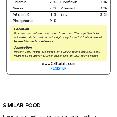
Thiamin
2
%
Riboflavin
1
%
Niacin
2
%
Vitamin E
0
%
Vitamin K
1
%
Zinc
3
%
Phosphorus
9
%
_
Condition
Food nutrition information comes from users. The objective is to
calculate calories and control weight only for individuals.
It cannot
be used for medical reference.
Annotation
Percent Daily Values are based on a 2000 calorie diet.Your daily
value may be higher or lower depending on your calorie needs.
www.CalForLife.com
REGISTER
SIMILAR FOOD
Beans, adzuki, mature seed, cooked, boiled, with salt