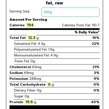
fat, raw
Serving Size
Amount Per Serving
194
Calories
Calories from Fat
110.7
% Daily Value*
12.3
Total Fat
g
19%
Saturated Fat
4.3
g
22
%
Polyunsaturated Fat
1.9
g
Monounsaturated Fat
4.9
g
Trans
Fat
0
g
Cholesterol
63
mg
21
%
Sodium
69
mg
3
%
Potassium
288
mg
9
%
0
Total Carbohydrate
g
0
%
Dietary Fiber
0g
0%
Sugar
0g
19.6
Protein
g
40
%