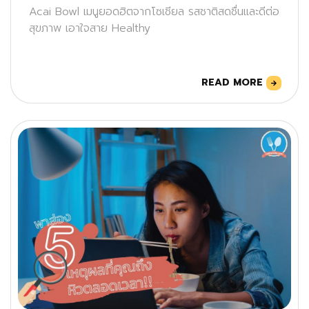
Acai Bowl เมนูยอดฮิตจากโซเชียล รสชาติสดชื่นและดีต่อ
สุขภาพ เอาใจสาย Healthy
READ MORE