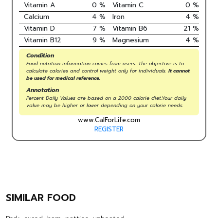
Vitamin A
0
%
Vitamin C
0
%
Calcium
4
%
Iron
4
%
Vitamin D
7
%
Vitamin B6
21
%
Vitamin B12
9
%
Magnesium
4
%
Condition
Food nutrition information comes from users. The objective is to
calculate calories and control weight only for individuals.
It cannot
be used for medical reference.
Annotation
Percent Daily Values are based on a 2000 calorie diet.Your daily
value may be higher or lower depending on your calorie needs.
www.CalForLife.com
REGISTER
SIMILAR FOOD